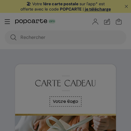
🏖️ Votre
1ère carte postale
sur l'app* est
offerte avec le code
POPCARTE
|
je télécharge