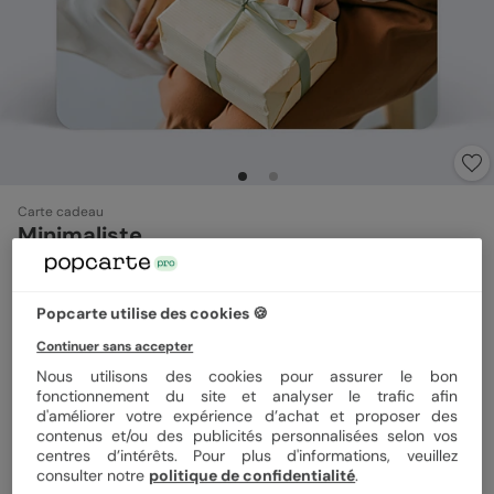
Carte cadeau
Minimaliste
Format
14x14 cm
Popcarte utilise des cookies 🍪
Continuer sans accepter
Nous utilisons des cookies pour assurer le bon
fonctionnement du site et analyser le trafic afin
Papier
Papier Satiné
d'améliorer votre expérience d’achat et proposer des
contenus et/ou des publicités personnalisées selon vos
centres d’intérêts. Pour plus d'informations, veuillez
Quantité
Échantillon personnalisé
consulter notre
politique de confidentialité
.