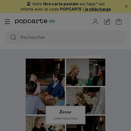
🏖️ Votre
1ère carte postale
sur l'app* est
offerte avec le code
POPCARTE
|
je télécharge