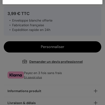
3,99 € TTC
Enveloppe blanche offerte
Fabrication française
Expédition rapide en 24h
Personnaliser
Demander un devis professionnel
Payez en 3 fois sans frais
En savoir plus
Informations produit
Un mot gentil, un bravo ou un merci : nos cartes de départ
Livraison & délais