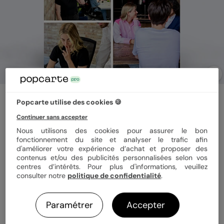
Carte de départ
Popcarte utilise des cookies 🍪
Multiphotos étiquette
Continuer sans accepter
Nous utilisons des cookies pour assurer le bon
fonctionnement du site et analyser le trafic afin
Format
12x17 cm plié
d'améliorer votre expérience d’achat et proposer des
contenus et/ou des publicités personnalisées selon vos
centres d’intérêts. Pour plus d'informations, veuillez
consulter notre
politique de confidentialité
.
Papier
Papier Satiné
Paramétrer
Accepter
Quantité
1 carte