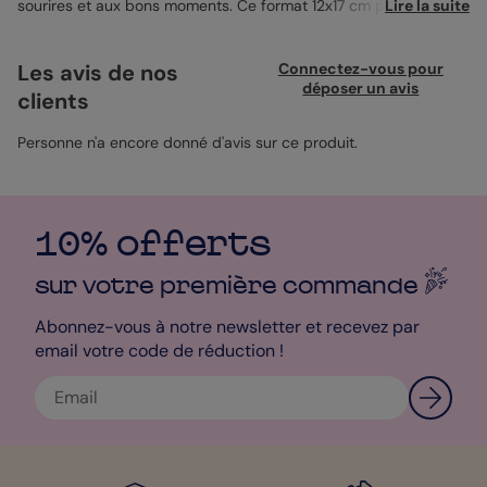
sourires et aux bons moments. Ce format 12x17 cm plié
Lire la suite
rassemble huit photos façon mosaïque, avec une étiquette
centrale qui donne le ton. À l’intérieur, une grande image, un
message bien senti, et tout le champ libre pour faire passer
Les avis de nos
Connectez-vous pour
votre bonne humeur. À personnaliser à votre façon, jusqu’au
déposer un avis
clients
dernier mot.
Personne n'a encore donné d'avis sur ce produit.
10% offerts
sur votre première
commande
Abonnez-vous à notre newsletter et recevez par
email votre code de réduction !