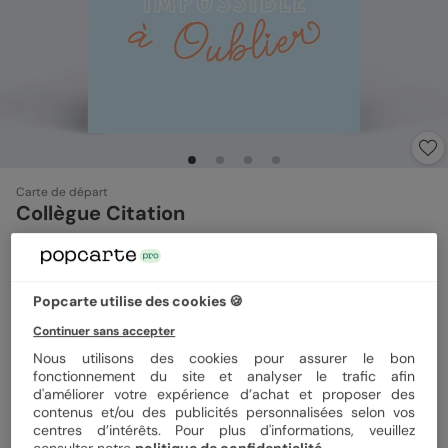
Carte de départ
Collègue Citation
4.3
(
4
avis)
Popcarte utilise des cookies 🍪
Format
15x21 cm plié
Continuer sans accepter
Nous utilisons des cookies pour assurer le bon
fonctionnement du site et analyser le trafic afin
Papier
Papier Satiné
d'améliorer votre expérience d’achat et proposer des
contenus et/ou des publicités personnalisées selon vos
centres d’intérêts. Pour plus d'informations, veuillez
consulter notre
politique de confidentialité
.