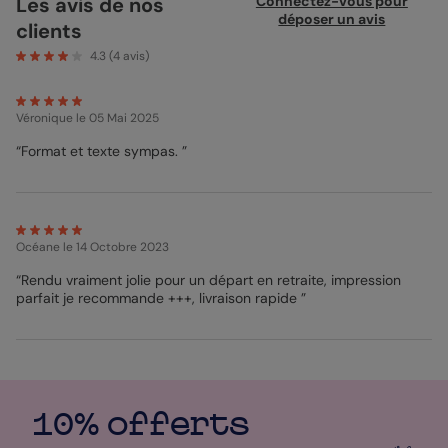
Les avis de nos
Connectez-vous pour
d'œil amical pour dire au revoir. Idéalement associée à une
déposer un avis
clients
enveloppe ivoire et imprimée sur papier création, elle se
distingue par sa qualité. C’est le geste simple pour marquer une
4.3
(
4
avis)
nouvelle étape. Simple à créer, libre de le faire.
Véronique
le 05 Mai 2025
“Format et texte sympas. ”
Océane
le 14 Octobre 2023
“Rendu vraiment jolie pour un départ en retraite, impression
parfait je recommande +++, livraison rapide ”
10% offerts