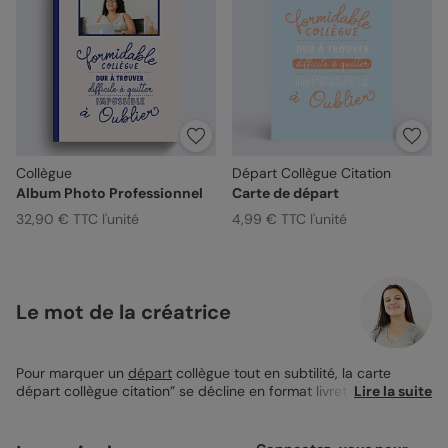
Collègue
Départ Collègue Citation
Album Photo Professionnel
Carte de départ
32,90 € TTC l'unité
4,99 € TTC l'unité
Le mot de la créatrice
Pour marquer un
départ
collègue tout en subtilité, la carte
départ collègue citation” se décline en format livret de messe.
Lire la suite
Avec sa couverture bleue ornée d'une citation chaleureuse, elle
invite à célébrer les relations tissées au fil du temps au travail.
Parfaite pour ajouter une photo souvenir, cette carte est un clin