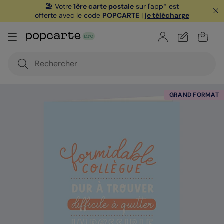
🏖️ Votre
1ère carte postale
sur l'app* est
offerte avec le code
POPCARTE
|
je télécharge
GRAND FORMAT