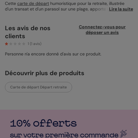
Cette
carte de départ
humoristique pour la retraite, illustrée
d'un transat et d'un parasol sur une plage, apporte une touche
Lire la suite
de légèreté au moment du départ. Idéale pour célébrer un
départ à la retraite avec une pointe d’humour, elle se
personnalise en ajoutant une photo et un message personnel.
Les avis de nos
Connectez-vous pour
Le format livret de messe est pratique pour accueillir mots doux
déposer un avis
clients
et souvenirs partagés avec vos collègues. Accompagnez-la
idéalement d'une enveloppe kraft recyclé pour un rendu naturel
1
(
1
avis)
et élégant.
Personne n'a encore donné d'avis sur ce produit.
Découvrir plus de produits
Carte de départ Départ retraite
10% offerts
sur votre première
commande