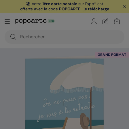
🏖️ Votre
1ère carte postale
sur l'app* est
offerte avec le code
POPCARTE
|
je télécharge
GRAND FORMAT