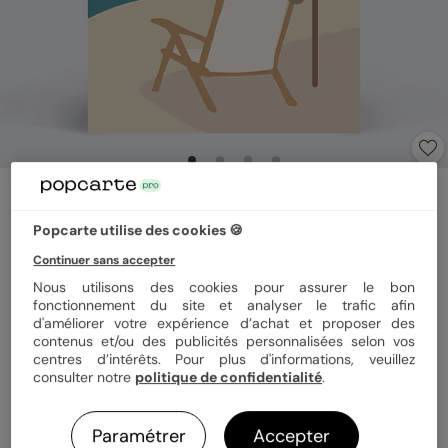
Carte de départ
Retraite humoristique
Popcarte utilise des cookies 🍪
1
(
1
avis)
Continuer sans accepter
Nous utilisons des cookies pour assurer le bon
Format
15x21 cm plié
fonctionnement du site et analyser le trafic afin
d'améliorer votre expérience d’achat et proposer des
contenus et/ou des publicités personnalisées selon vos
centres d’intérêts. Pour plus d'informations, veuillez
consulter notre
politique de confidentialité
.
Papier
Papier Satiné
Paramétrer
Accepter