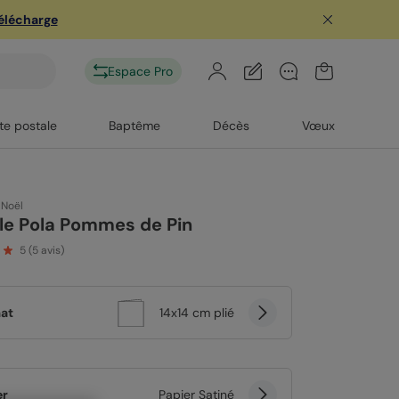
télécharge
Espace Pro
te postale
Baptême
Décès
Vœux
 Noël
le Pola Pommes de Pin
5
(
5
avis)
at
14x14 cm plié
er
Papier Satiné