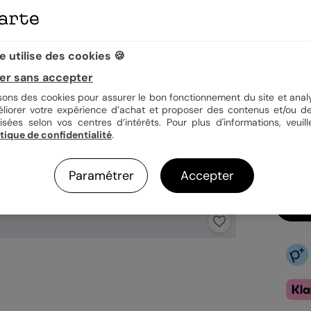
Quan
 utilise des cookies 🍪
er sans accepter
isons des cookies pour assurer le bon fonctionnement du site et analy
3,9
éliorer votre expérience d’achat et proposer des contenus et/ou de
En
isées selon vos centres d’intérêts. Pour plus d'informations, veuill
itique de confidentialité
.
Fa
Ex
Paramétrer
Accepter