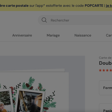
ère carte postale
sur l'app* est
offerte avec le code
POPCARTE
|
je 
Anniversaire
Mariage
Naissance
Car
Carte de
Doub
Form
Papi