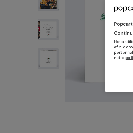
Popcarte
Continu
Nous util
afin d'am
personnal
notre
pol