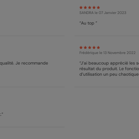
SANDRA
le 07 Janvier 2023
“Au top ”
Frédérique
le 13 Novembre 2022
qualité. Je recommande
“J’ai beaucoup apprécié les s
résultat du produit. Le fonct
d’utilisation un peu chaotique en ce qui me con
recommande.”
.”