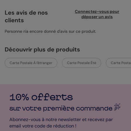
transporte immédiatement à la plage. Idéal pour partager vos
souvenirs de vacances ou adresser un simple coucou estival.
Les avis de nos
Connectez-vous pour
Vous pouvez personnaliser ce carnet avec vos photos et un
déposer un avis
clients
texte spécialement choisi pour vos proches. Pour une touche
supplémentaire, optez pour des enveloppes jaunes qui
s'accordent à merveille avec le papier satiné pelliculé
Personne n'a encore donné d'avis sur ce produit.
recommandé. Simple à créer, libre de le faire.
Découvrir plus de produits
Carte Postale À l'étranger
Carte Postale Été
Carte Posta
10% offerts
sur votre première
commande
Abonnez-vous à notre newsletter et recevez par
email votre code de réduction !