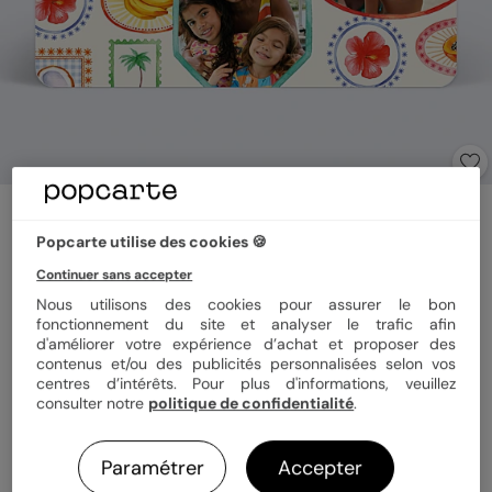
Carte postale
Carnet d'été
Popcarte utilise des cookies 🍪
Continuer sans accepter
Nous utilisons des cookies pour assurer le bon
Format
12x17 cm
fonctionnement du site et analyser le trafic afin
d'améliorer votre expérience d’achat et proposer des
contenus et/ou des publicités personnalisées selon vos
centres d’intérêts. Pour plus d'informations, veuillez
Papier
Papier Satiné pelliculé
consulter notre
politique de confidentialité
.
Paramétrer
Accepter
Quantité
1 carte