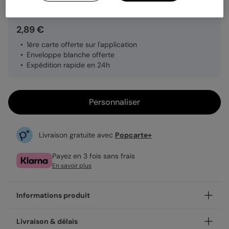
2,89 €
1ère carte offerte sur l'application
Enveloppe blanche offerte
Expédition rapide en 24h
Personnaliser
Livraison gratuite avec
Popcarte+
Payez en 3 fois sans frais
En savoir plus
Informations produit
Personnalisez votre carte postale Carnet d'été, disponible
Livraison & délais