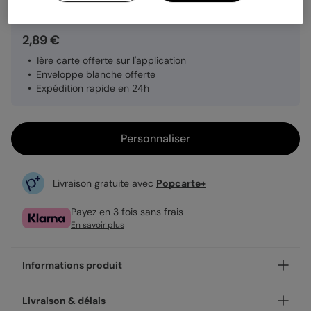
2,89 €
1ère carte offerte sur l'application
Enveloppe blanche offerte
Expédition rapide en 24h
Personnaliser
Livraison gratuite avec
Popcarte+
Payez en 3 fois sans frais
En savoir plus
Informations produit
Personnalisez votre carte postale Damier estival, disponible
Livraison & délais