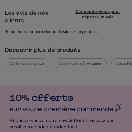
coquillages. Idéale pour partager vos souvenirs de voyages
d'été, elle permet de personnaliser avec vos plus belles photos
Les avis de nos
Connectez-vous pour
et un petit mot qui vient du cœur. L'enveloppe bleu ciel
déposer un avis
clients
s'accorde parfaitement à l'ensemble, ajoutant une touche
rafraîchissante. Laissez libre cours à votre créativité pour
envoyer vos moments ensoleillés. Vos souvenirs, à votre façon.
Personne n'a encore donné d'avis sur ce produit.
Découvrir plus de produits
Carte Postale Grèce
Carte Postale À l'étranger
Carte Pos
10% offerts
sur votre première
commande
Abonnez-vous à notre newsletter et recevez par
email votre code de réduction !