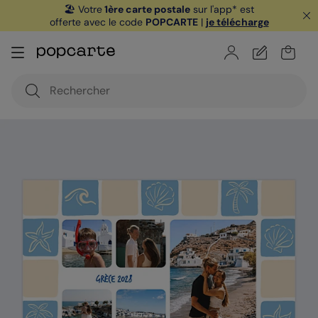
🏖️ Votre
1ère carte postale
sur l'app* est
offerte avec le code
POPCARTE
|
je télécharge