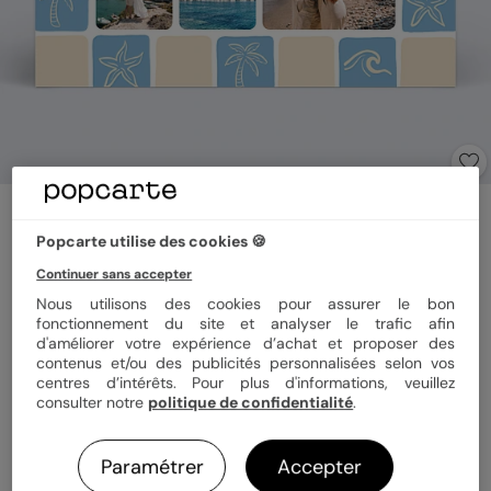
Carte postale
Damier estival
Popcarte utilise des cookies 🍪
Continuer sans accepter
Nous utilisons des cookies pour assurer le bon
Format
12x17 cm
fonctionnement du site et analyser le trafic afin
d'améliorer votre expérience d’achat et proposer des
contenus et/ou des publicités personnalisées selon vos
centres d’intérêts. Pour plus d'informations, veuillez
Papier
Papier Satiné pelliculé
consulter notre
politique de confidentialité
.
Paramétrer
Accepter
Quantité
1 carte