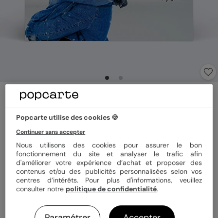
Carte postale
Hiver Typographie Dos Photo
Popcarte utilise des cookies 🍪
5
(
1
avis)
Continuer sans accepter
Nous utilisons des cookies pour assurer le bon
Format
10x15 cm
fonctionnement du site et analyser le trafic afin
d'améliorer votre expérience d’achat et proposer des
contenus et/ou des publicités personnalisées selon vos
centres d’intérêts. Pour plus d'informations, veuillez
consulter notre
politique de confidentialité
.
Papier
Papier Satiné pelliculé
Paramétrer
Accepter