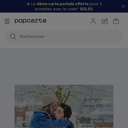
☀️ La
4ème carte postale offerte
pour 3
achetées avec le code*
SOLEIL