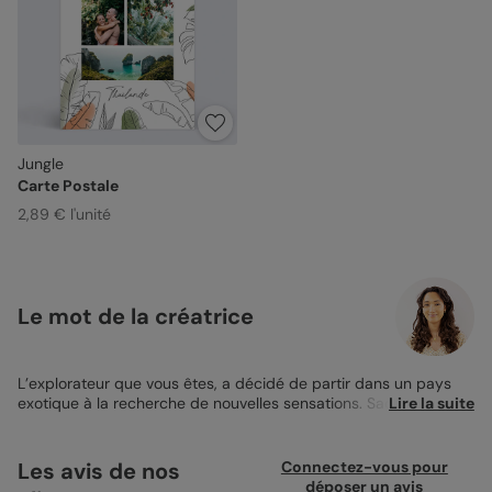
Jungle
Carte Postale
2,89 € l'unité
Le mot de la créatrice
L’explorateur que vous êtes, a décidé de partir dans un pays
exotique à la recherche de nouvelles sensations. Sac à dos,
Lire la suite
tente, chaussures de randonnée, vous êtes paré pour cette
nouvelle aventure. Vous faites de merveilleuses rencontres, vous
découvrez une eau bleue comme vous n’en n’aviez jamais vu et
Les avis de nos
Connectez-vous pour
vous mangez des aliments dont vous ne connaissiez même pas
déposer un avis