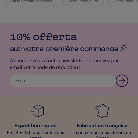
Carte Postale Vacances
Carte Postale Été
Carte Postal
Cartes Postales Jungle Thaïlande. Si vous avez des difficultés
dans la réalisation de vos cartes, adressez-vous à notre service
client qui se fera une joie de vous répondre. Excellente création
!
Léa - Pop Designer
10% offerts
sur votre première
commande
Abonnez-vous à notre newsletter et recevez par
email votre code de réduction !
Expédition rapide
Fabrication française
En 24h-48h pour toutes nos
Imprimé dans nos ateliers en
cartes
France