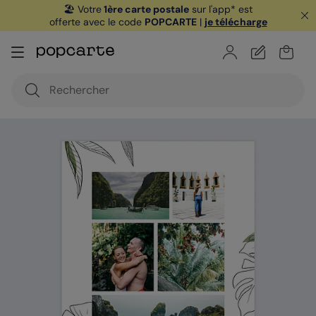
🏖️ Votre
1ère carte postale
sur l'app* est
offerte avec le code
POPCARTE
|
je télécharge