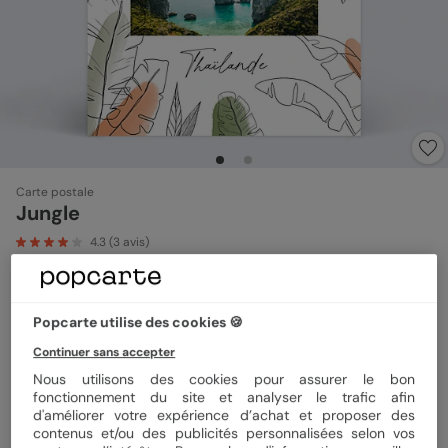
Carte postale
Jungle
4.3
(
3
avis)
Format
12x17 cm
Popcarte utilise des cookies 🍪
Continuer sans accepter
Nous utilisons des cookies pour assurer le bon
Papier
Papier Satiné pelliculé
fonctionnement du site et analyser le trafic afin
d'améliorer votre expérience d’achat et proposer des
contenus et/ou des publicités personnalisées selon vos