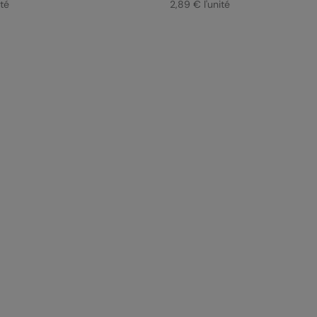
ité
2,89 € l'unité