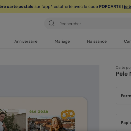
ère carte postale
sur l'app* est
offerte avec le code
POPCARTE
|
je 
Anniversaire
Mariage
Naissance
Car
Carte po
Pêle
Form
Papi