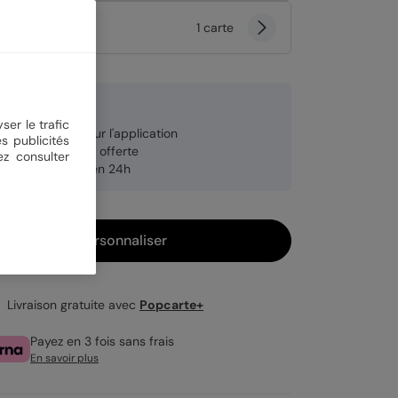
tité
1 carte
 €
ser le trafic
re carte offerte sur l'application
s publicités
veloppe blanche offerte
ez consulter
pédition rapide en 24h
Personnaliser
Livraison gratuite avec
Popcarte+
Payez en 3 fois sans frais
En savoir plus