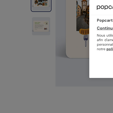
Popcarte
Continu
Nous util
afin d'am
personnal
notre
pol