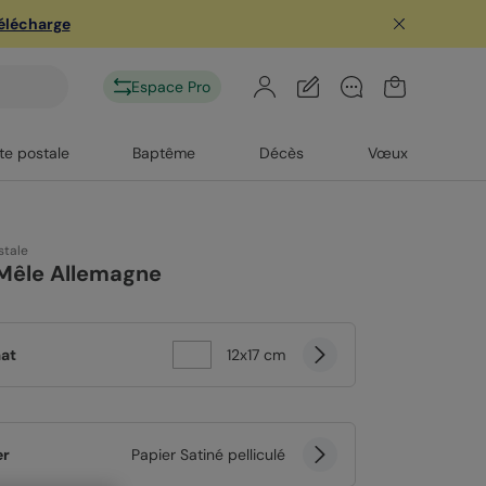
télécharge
Espace Pro
te postale
Baptême
Décès
Vœux
stale
 Mêle Allemagne
at
12x17 cm
er
Papier Satiné pelliculé