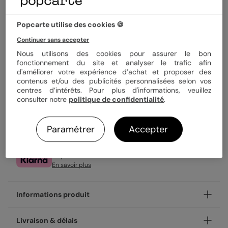
Popcarte utilise des cookies 🍪
2,89 €
Continuer sans accepter
1ère carte offerte sur l'application
Nous utilisons des cookies pour assurer le bon
Enveloppe blanche offerte
fonctionnement du site et analyser le trafic afin
Expédition rapide en 24h
d'améliorer votre expérience d’achat et proposer des
contenus et/ou des publicités personnalisées selon vos
centres d’intérêts. Pour plus d'informations, veuillez
consulter notre
politique de confidentialité
.
Personnaliser
Paramétrer
Accepter
Livraison gratuite avec
Popcarte+
Payez en 3 fois sans frais
En savoir plus
Informations produit
Personnalisez votre carte postale Maps Allemagne,
Livraison & délais