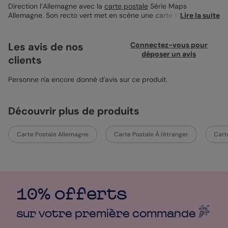
Direction l’Allemagne avec la
carte postale
Série Maps
Allemagne. Son recto vert met en scène une carte illustrée du
Lire la suite
pays entourée de quatre encarts photo pour partager vos
meilleurs souvenirs. Personnalisable au recto comme au verso,
ce modèle vous laisse toute liberté pour ajouter vos mots doux.
Les avis de nos
Connectez-vous pour
Imprimée sur un papier haut de gamme, elle s'accompagne
déposer un avis
clients
idéalement d'une enveloppe vert impérial assortie.
Personne n'a encore donné d'avis sur ce produit.
Découvrir plus de produits
Carte Postale Allemagne
Carte Postale À l'étranger
Carte
10% offerts
sur votre première
commande