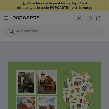
🏖️ Votre
1ère carte postale
sur l'app* est
offerte avec le code
POPCARTE
|
je télécharge