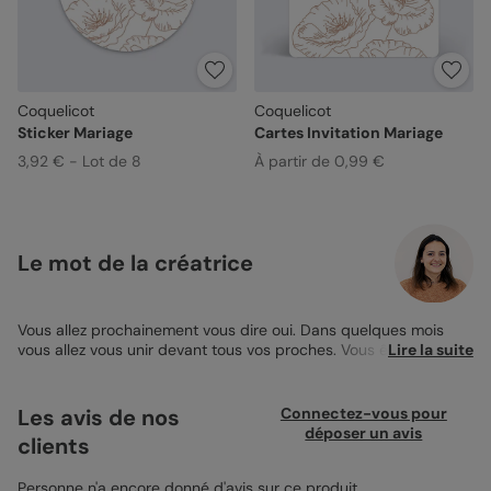
Coquelicot
Coquelicot
Sticker Mariage
Cartes Invitation Mariage
3,92 € - Lot de 8
À partir de 0,99 €
Le mot de la créatrice
Vous allez prochainement vous dire oui. Dans quelques mois
vous allez vous unir devant tous vos proches. Vous êtes pressé
Lire la suite
de vivre cette journée. Un mariage c’est de l’amour et aussi
beaucoup d’organisation ! Il vous reste encore de nombreuses
choses à préparer pour le Jour-J. Avant de vous lancer dans les
Les avis de nos
Connectez-vous pour
préparatifs, il vous faut convier vos proches à ce jour si spécial.
déposer un avis
clients
En envoyant vos Faire-part ne manquez pas également de
joindre vos invitations. Ainsi vous êtes sûr que votre cercle le
plus proche réservera sa soirée pour célébrer à vos côtés votre
Personne n'a encore donné d'avis sur ce produit.