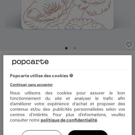
Cartes invitation mariage
Coquelicot
Popcarte utilise des cookies 🍪
Format
10x10 cm
Continuer sans accepter
Nous utilisons des cookies pour assurer le bon
fonctionnement du site et analyser le trafic afin
d'améliorer votre expérience d’achat et proposer des
contenus et/ou des publicités personnalisées selon vos
Papier
Papier Satiné
centres d’intérêts. Pour plus d'informations, veuillez
consulter notre
politique de confidentialité
.
Quantité
Échantillon personnalisé