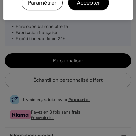
Paramétrer
Accepter
0,99 €
Enveloppe blanche offerte
Fabrication française
Expédition rapide en 24h
Personnaliser
Échantillon personnalisé offert
Livraison gratuite avec
Popcarte+
Payez en 3 fois sans frais
En savoir plus
Informations produit