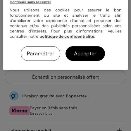
Continuer sans accepter
Nous utilisons des cookies pour assurer le bon
fonctionnement du site et analyser le trafic afin
0,99 €
d'améliorer votre expérience d’achat et proposer des
Enveloppe blanche offerte
contenus et/ou des publicités personnalisées selon vos
centres d’intérêts. Pour plus d'informations, veuillez
Fabrication française
consulter notre
politique de confidentialité
.
Expédition rapide en 24h
Paramétrer
Accepter
Personnaliser
Échantillon personnalisé offert
Livraison gratuite avec
Popcarte+
Payez en 3 fois sans frais
En savoir plus
Informations produit