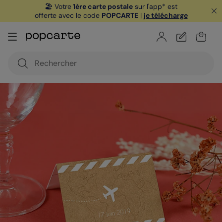
🏖️ Votre
1ère carte postale
sur l'app* est
offerte avec le code
POPCARTE
|
je télécharge