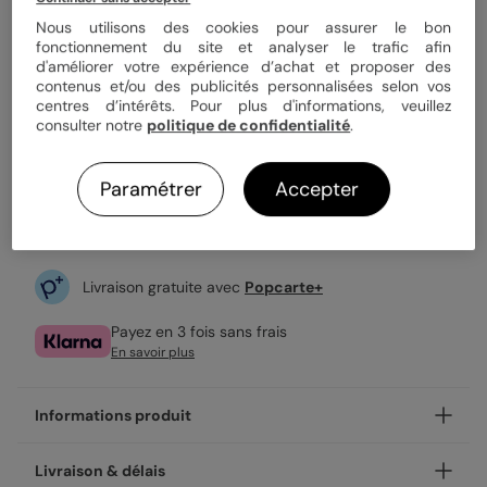
Nous utilisons des cookies pour assurer le bon
fonctionnement du site et analyser le trafic afin
13,99 €
d'améliorer votre expérience d’achat et proposer des
contenus et/ou des publicités personnalisées selon vos
Vendu en lot de 8
centres d’intérêts. Pour plus d'informations, veuillez
Fabrication française
consulter notre
politique de confidentialité
.
Expédition rapide en 48h
Paramétrer
Accepter
Personnaliser
Livraison gratuite avec
Popcarte+
Payez en 3 fois sans frais
En savoir plus
Informations produit
Personnalisez votre marque place Ensemble en Vadrouille,
Livraison & délais