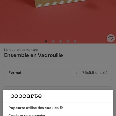
Marque-place mariage
Ensemble en Vadrouille
Format
7,5x5,5 cm plié
Papier
Papier Satiné
Popcarte utilise des cookies 🍪
Quantité
8 marque-places
Continuer sans accepter