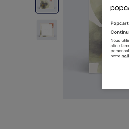
Popcarte
Continu
Nous util
afin d'am
personnal
notre
pol