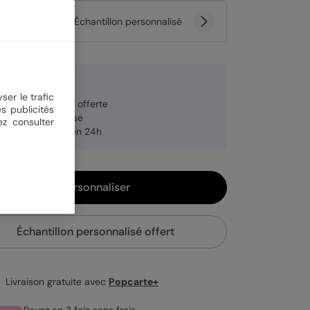
tité
Échantillon personnalisé
9 €
ser le trafic
veloppe blanche offerte
s publicités
brication française
ez consulter
pédition rapide en 24h
Personnaliser
Échantillon personnalisé offert
Livraison gratuite avec
Popcarte+