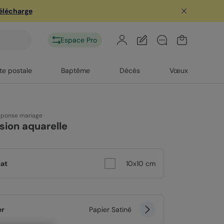
télécharge
Espace Pro
te postale
Baptême
Décès
Vœux
éponse mariage
sion aquarelle
at
10x10 cm
er
Papier Satiné