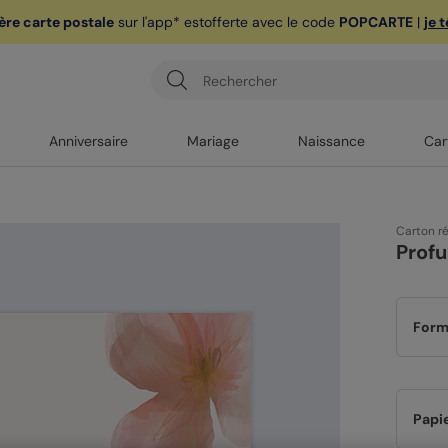
ère carte postale
sur l'app* est
offerte avec le code
POPCARTE
|
je 
Anniversaire
Mariage
Naissance
Car
Carton r
Profu
Form
Papi