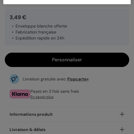
3,49 €
Enveloppe blanche offerte
Fabrication française
Expédition rapide en 24h
Personnaliser
Livraison gratuite avec
Popcarte+
Payez en 3 fois sans frais
En savoir plus
Informations produit
Personnalisez votre demande de témoin Super Témoin
Livraison & délais