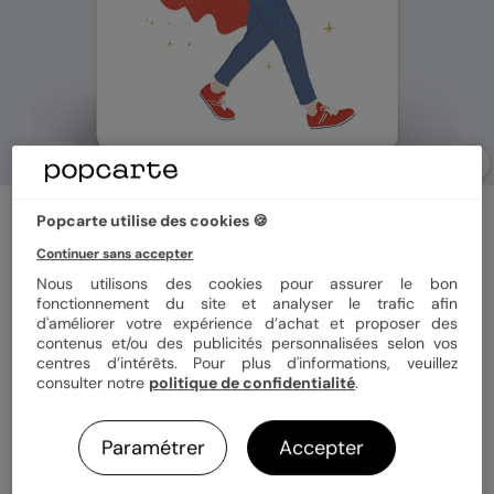
Demande de témoin
Popcarte utilise des cookies 🍪
Super Témoin Homme
Continuer sans accepter
Nous utilisons des cookies pour assurer le bon
fonctionnement du site et analyser le trafic afin
Format
12x17 cm
d'améliorer votre expérience d’achat et proposer des
contenus et/ou des publicités personnalisées selon vos
centres d’intérêts. Pour plus d'informations, veuillez
consulter notre
politique de confidentialité
.
Papier
Papier Satiné
Paramétrer
Accepter
Quantité
1 carte