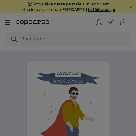
🏖️ Votre
1ère carte postale
sur l'app* est
offerte avec le code
POPCARTE
|
je télécharge