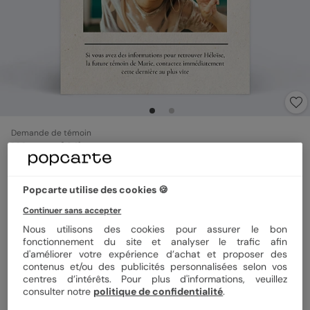
Demande de témoin
Wanted Vintage
Popcarte utilise des cookies 🍪
Format
12x17 cm
Continuer sans accepter
Nous utilisons des cookies pour assurer le bon
fonctionnement du site et analyser le trafic afin
Papier
Papier Satiné
d'améliorer votre expérience d’achat et proposer des
contenus et/ou des publicités personnalisées selon vos
centres d’intérêts. Pour plus d'informations, veuillez
consulter notre
politique de confidentialité
.
Quantité
1 carte