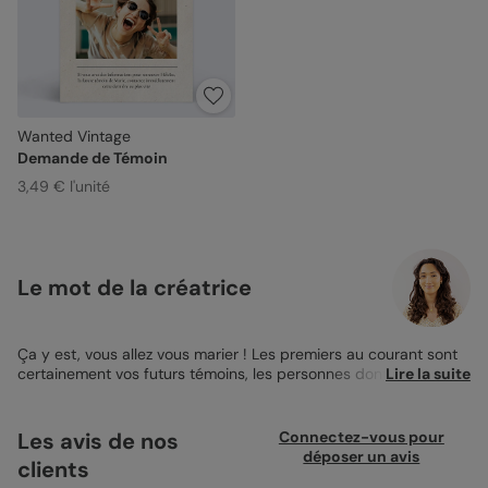
Wanted Vintage
Demande de Témoin
3,49 € l'unité
Le mot de la créatrice
Ça y est, vous allez vous marier ! Les premiers au courant sont
certainement vos futurs témoins, les personnes dont vous êtes
Lire la suite
le plus proche. Ces personnes-là vous sont si chères que vous
voulez les embarquer dans votre belle aventure. Pour leur
demander s’ils veulent bien vous épauler, offrez leur la
Les avis de nos
Connectez-vous pour
Demande de Témoin Wanted Vintage ! Si vous souhaitez faire
déposer un avis
clients
une demande originale et humoristique, cette carte est faite