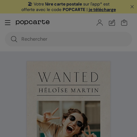
🏖️ Votre
1ère carte postale
sur l'app* est
offerte avec le code
POPCARTE
|
je télécharge