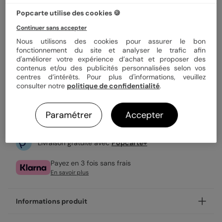
Quantité
1 carte
Popcarte utilise des cookies 🍪
Continuer sans accepter
3,49 €
Nous utilisons des cookies pour assurer le bon
fonctionnement du site et analyser le trafic afin
Enveloppe blanche offerte
d'améliorer votre expérience d’achat et proposer des
Fabrication française
contenus et/ou des publicités personnalisées selon vos
Expédition rapide en 24h
centres d’intérêts. Pour plus d'informations, veuillez
consulter notre
politique de confidentialité
.
Personnaliser
Paramétrer
Accepter
Livraison gratuite avec
Popcarte+
Payez en 3 fois sans frais
En savoir plus
Informations produit