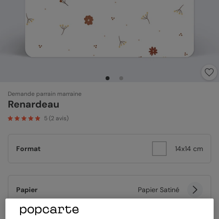
Demande parrain marraine
Renardeau
5
(
2
avis)
Format
14x14 cm
Papier
Papier Satiné