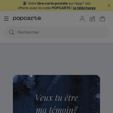
🏖️ Votre
1ère carte postale
sur l'app* est
offerte avec le code
POPCARTE
|
je télécharge