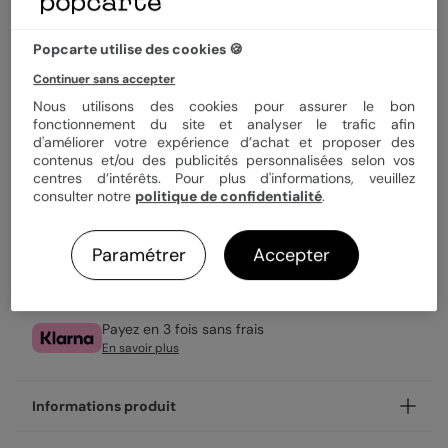
Quantité
1 carte
Popcarte utilise des cookies 🍪
2,99 €
Continuer sans accepter
Nous utilisons des cookies pour assurer le bon
Enveloppe blanche offerte
fonctionnement du site et analyser le trafic afin
Fabrication française
d'améliorer votre expérience d’achat et proposer des
Expédition rapide en 24h
contenus et/ou des publicités personnalisées selon vos
centres d’intérêts. Pour plus d'informations, veuillez
consulter notre
politique de confidentialité
.
Personnaliser
Paramétrer
Accepter
Livraison gratuite avec
Popcarte+
Payez en 3 fois sans frais
En savoir plus
Informations produit