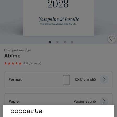
Faire part mariage
Abîme
4.9
(
58
avis)
Format
12x17 cm plié
Papier
Papier Satiné