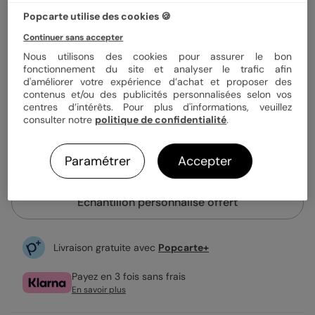
Quantité
Échantillon personnalisé
Popcarte utilise des cookies 🍪
Continuer sans accepter
1,52 €
Nous utilisons des cookies pour assurer le bon
fonctionnement du site et analyser le trafic afin
Enveloppe blanche offerte
d'améliorer votre expérience d’achat et proposer des
Fabrication française
contenus et/ou des publicités personnalisées selon vos
Expédition rapide en 24h
centres d’intérêts. Pour plus d'informations, veuillez
consulter notre
politique de confidentialité
.
Personnaliser
Paramétrer
Accepter
Échantillon personnalisé offert
Livraison gratuite avec
Popcarte+
Payez en 3 fois sans frais
En savoir plus