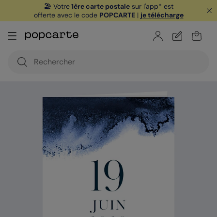
🏖️ Votre
1ère carte postale
sur l'app* est
offerte avec le code
POPCARTE
|
je télécharge