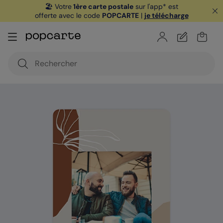
🏖️ Votre
1ère carte postale
sur l'app* est
offerte avec le code
POPCARTE
|
je télécharge