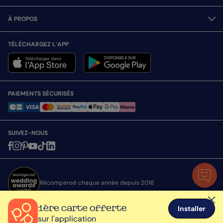
À PROPOS
TÉLÉCHARGEZ L’APP
PAIEMENTS SÉCURISÉS
SUIVEZ-NOUS
Récompensé chaque année depuis 2016
1ère carte offerte
Installer
sur l'application
Toutes nos cartes sont expédiées avec attention depuis la France © Popcarte.com