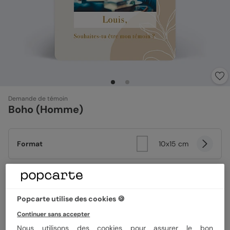
Demande de témoin
Boho (Homme)
Format
10x15 cm
Papier
Papier Satiné
Popcarte utilise des cookies 🍪
Continuer sans accepter
Quantité
1 carte
Nous utilisons des cookies pour assurer le bon