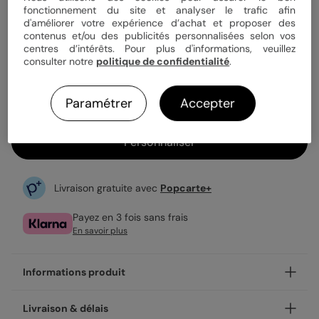
fonctionnement du site et analyser le trafic afin
d'améliorer votre expérience d’achat et proposer des
contenus et/ou des publicités personnalisées selon vos
2,99 €
centres d’intérêts. Pour plus d'informations, veuillez
consulter notre
politique de confidentialité
.
Enveloppe blanche offerte
Fabrication française
Expédition rapide en 24h
Paramétrer
Accepter
Personnaliser
Livraison gratuite avec
Popcarte+
Payez en 3 fois sans frais
En savoir plus
Informations produit
Personnalisez votre demande de témoin Boho (Homme),
Livraison & délais