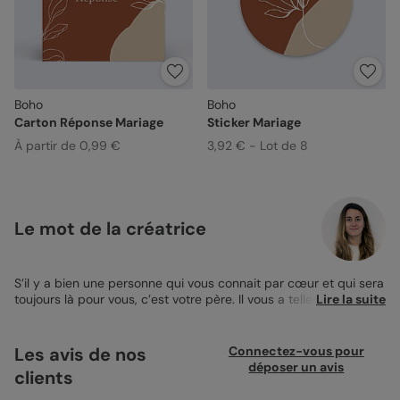
Boho
Boho
Carton Réponse Mariage
Sticker Mariage
À partir de 0,99 €
3,92 € - Lot de 8
Le mot de la créatrice
S’il y a bien une personne qui vous connait par cœur et qui sera
toujours là pour vous, c’est votre père. Il vous a tellement donné,
Lire la suite
et vous souhaitez le remercier de la plus belle des façons en lui
proposant d’être votre témoin de mariage. Vous êtes sûr qu’il
sera très touché par cette proposition, c’est pourquoi vous
Les avis de nos
Connectez-vous pour
souhaitez mettre les petits plats dans les grands en lui
déposer un avis
clients
concoctant une jolie carte personnalisée. Pour cela, quoi de
mieux que la
Carte de Demande de Témoin Esquisse Bohème