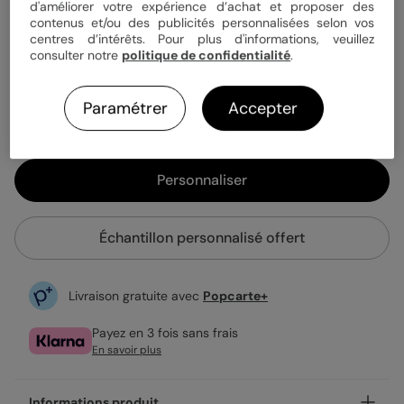
d'améliorer votre expérience d’achat et proposer des
contenus et/ou des publicités personnalisées selon vos
centres d’intérêts. Pour plus d'informations, veuillez
1,15 €
consulter notre
politique de confidentialité
.
Enveloppe blanche offerte
Fabrication française
Paramétrer
Accepter
Expédition rapide en 24h
Personnaliser
Échantillon personnalisé offert
Livraison gratuite avec
Popcarte+
Payez en 3 fois sans frais
En savoir plus
Informations produit