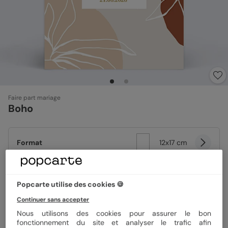
Faire part mariage
Boho
Format
12x17 cm
Popcarte utilise des cookies 🍪
Papier
Papier Satiné
Continuer sans accepter
Nous utilisons des cookies pour assurer le bon
Quantité
Échantillon personnalisé
fonctionnement du site et analyser le trafic afin