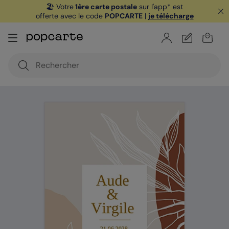
🏖️ Votre
1ère carte postale
sur l'app* est
offerte avec le code
POPCARTE
|
je télécharge