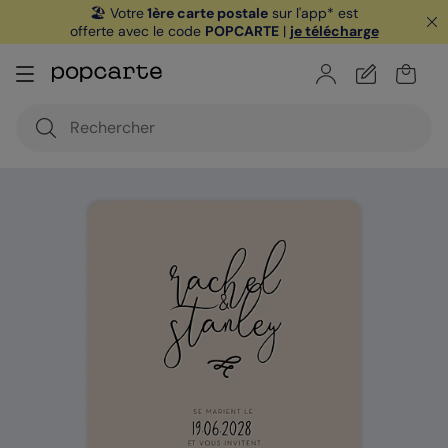
🏖️ Votre
1ère carte postale
sur l'app* est
offerte avec le code
POPCARTE
|
je télécharge