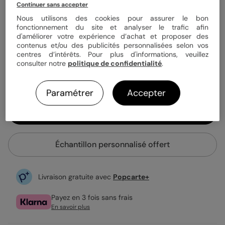
Quantité
Échantillon personnalisé
Continuer sans accepter
Nous utilisons des cookies pour assurer le bon
fonctionnement du site et analyser le trafic afin
d'améliorer votre expérience d’achat et proposer des
1,15 €
contenus et/ou des publicités personnalisées selon vos
centres d’intérêts. Pour plus d'informations, veuillez
Enveloppe blanche offerte
consulter notre
politique de confidentialité
.
Fabrication française
Expédition rapide en 24h
Paramétrer
Accepter
Personnaliser
Échantillon personnalisé offert
Livraison gratuite avec
Popcarte+
Payez en 3 fois sans frais
En savoir plus