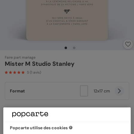
Faire part mariage
Mister M Studio Stanley
5
(
1
avis)
Format
12x17 cm
Papier
Papier Satiné
Popcarte utilise des cookies 🍪