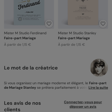
Mister M Studio Ferdinand
Mister M Studio Stanley
Faire-part Mariage
Faire-part Mariage
À partir de 1,15 €
À partir de 1,15 €
Le mot de la créatrice
Si vous organisez un mariage moderne et élégant, le
Faire-part
de Mariage Stanley
se prêtera parfaitement à votre thème. J’ai
Lire la suite
imaginé ce faire-part de mariage en m’inspirant de
l’atmosphère très particulière qui peut émaner d’une chambre
d'hôtel des années 50 à New York. Pour habiller le fond de
Les avis de nos
Connectez-vous pour
cette invitation de mariage, la couleur rose sable m’est alors
déposer un avis
clients
apparue comme une évidence. Contrastant à merveille la