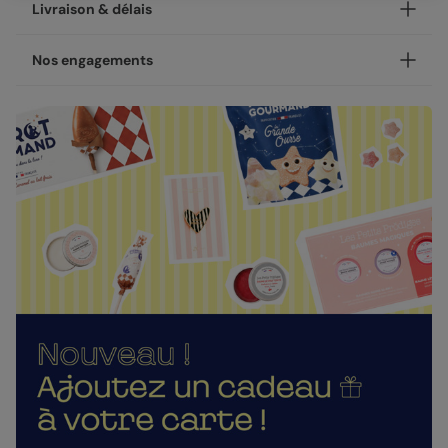
Personnalisez votre demande de témoin Notre Histoire,
Livraison & délais
disponible en coins ronds ou carrés.
NOUVEAU - Les petites attentions : Offrez un cadeau en
Votre création est imprimée avec soin en 24h ou 48h dans
Nos engagements
plus de votre carte !
nos ateliers, en France.
Après la personnalisation de votre carte, vous pourrez
Concernant la livraison, nous avons sélectionné pour vous
Une fabrication responsable
choisir un cadeau à envoyer à votre destinataire : une
les meilleures options :
gourmandise, un objet décoratif ou un accessoire. Pour
Chez Popcarte, nous créons des produits qui comptent en
rendre cette demande encore plus inoubliable et marquer
Livraison standard 2 à 3 jours :
faisant attention à leur impact.
le coup comme il se doit.
Votre colis sera envoyé par la Poste en Lettre
Papiers responsables
: tous nos papiers sont issus de
performance ou par Colissimo selon le nombre
Nos enveloppes
forêts gérées durablement ou composés de fibres
d'exemplaires commandés (en France métropolitaine
recyclées, certifiés FSC ou PEFC.
Nous vous proposons 21 couleurs d'enveloppes : du pastel
hors dimanches et jours fériés).
aux couleurs plus vives
Moins de plastiques
: 93% de nos commandes sont
Livraison Express 24h :
garanties 0% plastique. Nous travaillons activement
Livré illico presto, votre colis sera envoyé par
pour atteindre les 100% !
Enveloppes classiques
Chronopost. Une fois imprimées, vos créations
Fabrication française
: une production et un savoir-
rejoignent vos boîtes aux lettres dès le lendemain (en
faire 100% français.
France métropolitaine, du lundi au vendredi).
La qualité, dans les détails
Direct chez vos destinataires de 4 à 5 jours :
En sélectionnant l'envoi "Chez vos destinataires", nous
La qualité guide nos choix au quotidien. De l'impression à
imprimons et envoyons vos créations directement dans
l'expédition, chaque étape est soignée.
leurs boîtes aux lettres. En France métropolitaine, la
Enveloppes autocollantes
Des couleurs fidèles et des détails nets
: un rendu à la
livraison prend entre 4 à 5 jours ouvrés (hors