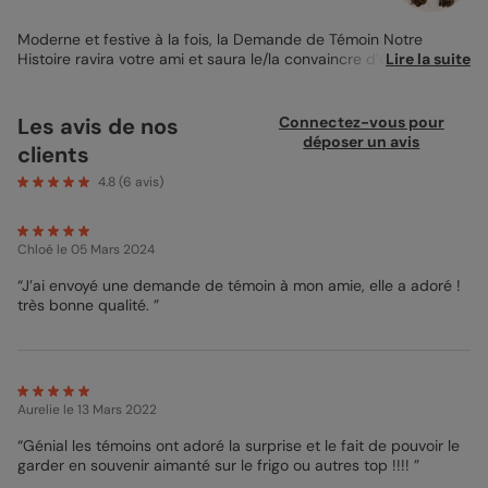
Moderne et festive à la fois, la Demande de Témoin Notre
Histoire ravira votre ami et saura le/la convaincre d’être votre
Lire la suite
témoin lors du plus beau jour de votre vie ! Serti de votre plus
belle photo d’amitié, le fond chiné de cette
modèle de
demande de témoin
se pare également d’une douce guirlande
Les avis de nos
Connectez-vous pour
de guinguette pour ajouter à la bonne humeur du grand
déposer un avis
clients
événement à venir. Personnalisez ensuite la petite rétrospective
de votre duo de choc en lui remémorant les bons moments que
4.8
(
6
avis)
vous avez partagés ensemble. Au verso, nous vous avons
préparé une liste humoristique - mais tellement vraie ! - qui
saura faire sourire votre ami(e) de toujours. Vous pouvez
Chloé
le 05 Mars 2024
également la modifier si vous avez d’autres idées ! La mise en
page saura mettre en valeur votre message. Mon pop conseil ?
“J’ai envoyé une demande de témoin à mon amie, elle a adoré !
Imprimez votre carte sur le doux Papier Création pour un rendu
très bonne qualité. ”
chaleureux du meilleur effet.
Bénédicte - Designer
Aurelie
le 13 Mars 2022
“Génial les témoins ont adoré la surprise et le fait de pouvoir le
garder en souvenir aimanté sur le frigo ou autres top !!!! ”