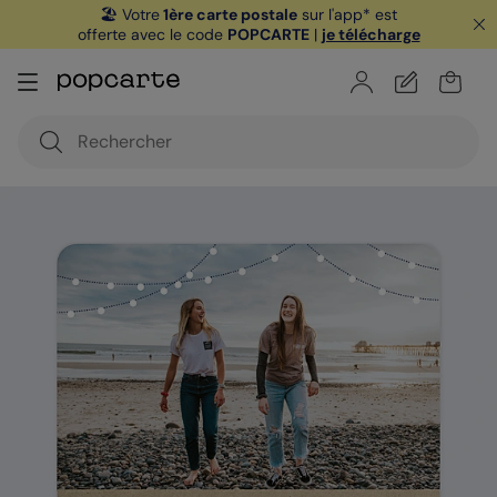
🏖️ Votre
1ère carte postale
sur l'app* est
offerte avec le code
POPCARTE
|
je télécharge