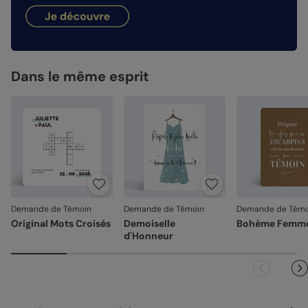
hauteur de votre création.
dimanches et jours fériés). Pour le reste du monde, les
Façonné avec soin
: chaque carte est découpée et
délais peuvent être un peu plus longs selon le pays de
assemblée avec précision.
destination.
Nos papiers
Emballage renforcé
: vos créations arrivent dans un
Satiné pelliculé :
emballage adapté, pour un résultat intact à l'ouverture.
papier brillant au toucher lisse,
pelliculé sur les faces extérieures (350 g/m²)
Dans le même esprit
Votre satisfaction, notre priorité.
Satiné :
papier mat au toucher lisse (350 g/m²)
Si vous constatez le moindre souci lié à l'impression, au
façonnage ou à l’acheminement, contactez-nous dans les
Création :
papier haute qualité texturé et épais, type
30 jours. Nous nous occupons de tout et relançons une
papier à dessin (300 g/m²)
impression si nécessaire.
Recyclé :
papier 100% fibres recyclées, grain naturel
En revanche, si le point concerne la personnalisation que
très légèrement visible (350 g/m²)
vous avez validée (texte, photo, mise en page), le produit
Nacré irisé :
papier élégant avec effet nacré pailleté
ne pourra pas être repris.
(300 g/m²)
Demande de Témoin
Demande de Témoin
Demande de Témo
Original Mots Croisés
Demoiselle
Bohème Femm
Référence : 13044
d'Honneur