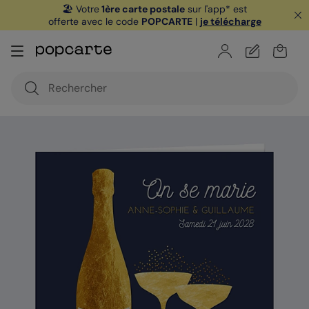
🏖️ Votre
1ère carte postale
sur l'app* est
offerte avec le code
POPCARTE
|
je télécharge