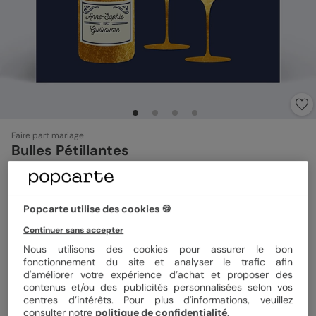
Faire part mariage
Bulles Pétillantes
4.9
(
58
avis)
Popcarte utilise des cookies 🍪
Format
14x14 cm plié
Continuer sans accepter
Nous utilisons des cookies pour assurer le bon
fonctionnement du site et analyser le trafic afin
Papier
Papier Satiné
d'améliorer votre expérience d’achat et proposer des
contenus et/ou des publicités personnalisées selon vos
centres d’intérêts. Pour plus d'informations, veuillez
consulter notre
politique de confidentialité
.