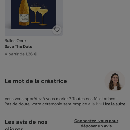
Bulles Ocre
Save The Date
À partir de 1,36 €
Le mot de la créatrice
Vous vous apprêtez à vous marier ? Toutes nos félicitations !
Pas de doute, votre cérémonie sera propice à la bonne humeur
Lire la suite
et l’ambiance sera festive et élégante ! Afin de donner le ton à
votre prochaine union, le
Faire-part de Mariage Bulles
Pétillantes
est idéal, notamment avec son format carré de
Les avis de nos
Connectez-vous pour
14x14 cm. Très sobre et chic de par ses tons bleu marine et
déposer un avis
clients
ocre, cet élégant faire-part présente au recto une illustration