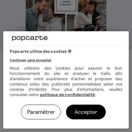
Popcarte utilise des cookies 🍪
Faire part mariage
Continuer sans accepter
Étiquette Verticale
Nous utilisons des cookies pour assurer le bon
fonctionnement du site et analyser le trafic afin
d'améliorer votre expérience d’achat et proposer des
Format
12x17 cm
contenus et/ou des publicités personnalisées selon vos
centres d’intérêts. Pour plus d'informations, veuillez
consulter notre
politique de confidentialité
.
Papier
Papier Satiné
Paramétrer
Accepter
Quantité
Échantillon personnalisé