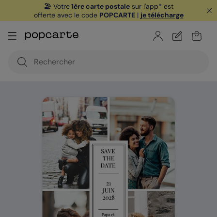
🏖️ Votre
1ère carte postale
sur l'app* est
offerte avec le code
POPCARTE
|
je télécharge