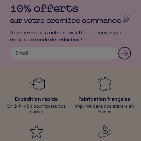
Satiné Pelliculé qui sublime les photos. Pour nicher votre jolie
carte, optez pour l’enveloppe couleur Bleu Marine pour un
10% offerts
rendu encore plus parfait ! En retard pour l’envoi de vos Faire-
part Mariage ? Choisissez la livraison Express ! Avec celle-ci,
sur votre première
commande
nous expédierons vos cartes dans un délai de 24h après leur
fabrication. Sinon, avec la livraison Standard, vos créations vous
Abonnez-vous à notre newsletter et recevez par
seront livrées dans un délai de 1 à 3 jours ouvrés. On vous
email votre code de réduction !
donne désormais rendez-vous au studio de personnalisation
pour concocter vos jolies cartes !
Bénédicte - Pop Designer
Expédition rapide
Fabrication française
En 24h-48h pour toutes nos
Imprimé dans nos ateliers en
cartes
France