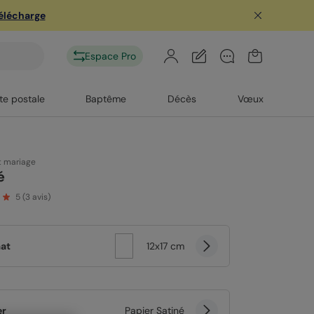
télécharge
Espace Pro
te postale
Baptême
Décès
Vœux
t mariage
é
5
(
3
avis)
at
12x17 cm
er
Papier Satiné