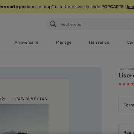
ère carte postale
sur l'app* est
offerte avec le code
POPCARTE
|
je 
Anniversaire
Mariage
Naissance
Car
Faire par
Liser
Form
Papi