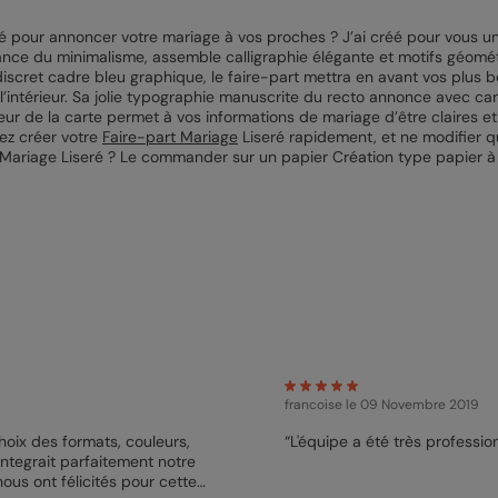
é pour annoncer votre mariage à vos proches ? J’ai créé pour vous un
ance du minimalisme, assemble calligraphie élégante et motifs géomét
scret cadre bleu graphique, le faire-part mettra en avant vos plus b
’intérieur. Sa jolie typographie manuscrite du recto annonce avec can
érieur de la carte permet à vos informations de mariage d’être claires 
ez créer votre
Faire-part Mariage
Liseré rapidement, et ne modifier q
e Mariage Liseré ? Le commander sur un papier Création type papier 
francoise
le 09 Novembre 2019
“L'équipe a été très professionn
 integrait parfaitement notre
nous ont félicités pour cette