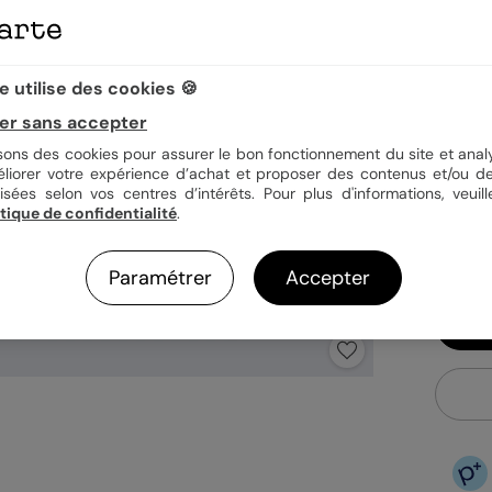
Quan
 utilise des cookies 🍪
er sans accepter
isons des cookies pour assurer le bon fonctionnement du site et analy
1,15
éliorer votre expérience d’achat et proposer des contenus et/ou de
En
isées selon vos centres d’intérêts. Pour plus d'informations, veuill
itique de confidentialité
.
Fa
Ex
Paramétrer
Accepter