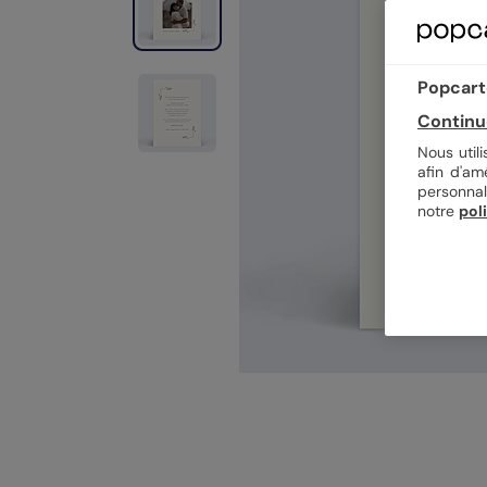
Popcarte
Continu
Nous util
afin d'am
personnal
notre
pol