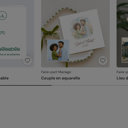
En re
que v
produ
Faire-part Mariage
Faire-
able
Couple en aquarelle
Lieu 