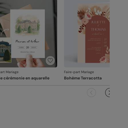
vanche, si le point concerne la personnalisation
ous avez validée (texte, photo, mise en page), le
it ne pourra pas être repris.
part Mariage
Faire-part Mariage
de cérémonie en aquarelle
Bohème Terracotta