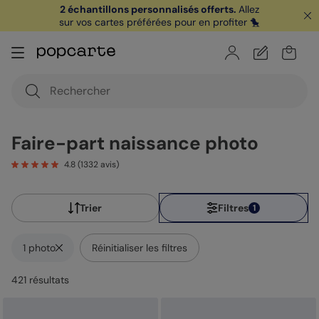
2 échantillons personnalisés offerts.
Allez
sur vos cartes préférées pour en profiter 🐤
🏖️ Votre
1ère carte postale
sur l'app* est
offerte avec le code
POPCARTE
|
je télécharge
Faire-part naissance photo
4.8
(
1332
avis)
Trier
Filtres
1
1 photo
Réinitialiser les filtres
421
résultat
s