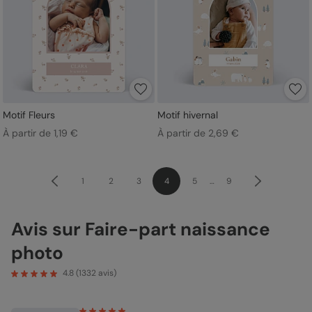
Motif Fleurs
Motif hivernal
À partir de 1,19 €
À partir de 2,69 €
1
2
3
4
5
…
9
Avis sur Faire-part naissance
photo
4.8
(
1332
avis)