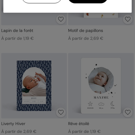
Lapin de la forêt
Motif de papillons
À partir de 1,19 €
À partir de 2,69 €
Liverty Hiver
Rêve étoilé
À partir de 2,69 €
À partir de 1,19 €