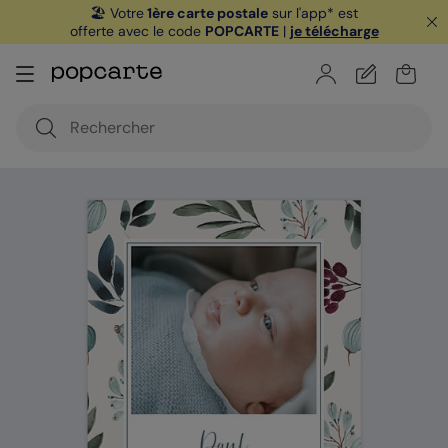
🏖️ Votre
1ère carte postale
sur l'app* est
offerte avec le code
POPCARTE
|
je télécharge