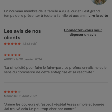
Un nouveau membre de la famille a vu le jour et il est grand
temps de le présenter à toute la famille et aux amis proches ?
Lire la suite
Voici le
faire-part de naissance
Carte Fleurie, message idéal
pour une telle bonne nouvelle ! J’ai imaginé ce modèle par une
belle journée de printemps… Les bébés sont comme des
Les avis de nos
Connectez-vous pour
bourgeons qui éclosent et qui se transformeront en
déposer un avis
clients
magnifiques fleurs ! Mettez donc en valeur votre poupon au
sein d’un cadre crème parsemé de petites pousses végétales.
4.5
(
2
avis)
Inscrivez son doux prénom ainsi que sa date de naissance et
personnalisez au verso son petit portrait. Vous pouvez vous
inspirer du petit texte pré-inscrit pour faire parler votre petit
AUDREY
le 20 Janvier 2024
bout de chou ou bien opter pour un message plus personnel et
original. Choisissez la calligraphie qui vous plaira pour une
“La simplicité pour faire le faire-part. Le professionnalisme et le
annonce qui vous ressemble ! Nous nous chargeons de la
sens du commerce de cette entreprise et sa réactivité ”
mettre en valeur grâce à la mise en page de ce modèle ou
encore grâce aux fabuleux papiers pour l’impression. Mon
conseil ? Le Papier Création sera juste parfait pour ajouter
texture et épaisseur à votre Faire-part.
Manon
le 06 Août 2022
Mélanie - Pop Designer
“J'aime les couleurs et l'aspect végétal Assez simple et épurée
J'ai trouvé cela Un peu trop cher par contre”