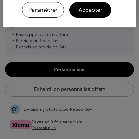
Quantité
Échantillon personnalisé
Paramétrer
Accepter
1,19 €
Enveloppe blanche offerte
Fabrication française
Expédition rapide en 24h
Personnaliser
Échantillon personnalisé offert
Livraison gratuite avec
Popcarte+
Payez en 3 fois sans frais
En savoir plus