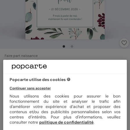
Faire part naissance
Carte Fleurie
4.5
(
2
avis)
Popcarte utilise des cookies 🍪
Format
12x17 cm
Continuer sans accepter
Nous utilisons des cookies pour assurer le bon
fonctionnement du site et analyser le trafic afin
d'améliorer votre expérience d’achat et proposer des
contenus et/ou des publicités personnalisées selon vos
Papier
Papier Satiné
centres d’intérêts. Pour plus d'informations, veuillez
consulter notre
politique de confidentialité
.