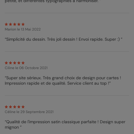
petite, et différentes typographies à harmoniser. ”
parler votre créativité et votre imagination. Effet wahou garanti !
Vous pouvez également vous inspirer du petit texte original que
nous vous avons concocté. Que votre bébé soit une fille ou un
garçon, ce
faire-part naissance
est parfait grâce à son design
épuré et subtil, alors laissez-vous tenter ! Ne vous tracassez
Marion
le 13 Mai 2022
pas, chez Popcarte, nous savons que vous voulez passer tout
votre temps avec votre lionceau. C’est pourquoi, nous
“Simplicité du dessin. Très joli dessin ! Envoi rapide. Super :) ”
imprimons et expédions votre Faire-part de Naissance en 24h,
et les enveloppes sont offertes ! Rien de mieux pour garder un
merveilleux souvenir de votre petit lion !
Clara - Pop Designer
Ciline
le 06 Octobre 2021
“Super site sérieux. Très grand choix de design pour cartes !
Impression rapide et de qualité. Service client au top !”
Céline
le 29 Septembre 2021
“Qualité de l'impression satin classique parfaite ! Design super
mignon ”