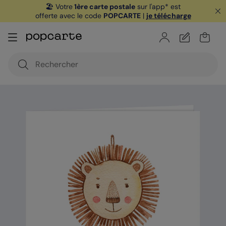
🏖️ Votre
1ère carte postale
sur l'app* est
offerte avec le code
POPCARTE
|
je télécharge