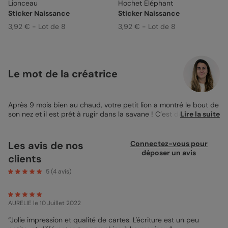
Lionceau
Hochet Éléphant
Sticker Naissance
Sticker Naissance
3,92 € - Lot de 8
3,92 € - Lot de 8
Le mot de la créatrice
Après 9 mois bien au chaud, votre petit lion a montré le bout de
son nez et il est prêt à rugir dans la savane ! C’est donc le
Lire la suite
moment de l’annoncer à votre famille. Pour cela, quoi de mieux
que le faire-part de naissance Tête de lion, pour annoncer la
naissance du nouveau roi des animaux ! Notre petit lion sur la
Les avis de nos
Connectez-vous pour
première de couverture fera sans aucun doute fondre votre
déposer un avis
clients
entourage ! La touche en plus est que notre Faire-part de
Naissance est 100% personnalisable, vous pouvez facilement
5
(
4
avis)
ajouter la photo de votre enfant pour faire fondre votre
entourage et y inscrire un petit texte à l’intérieur pour partager
votre bonheur. Le choix des détails vous appartient ! Optez
AURELIE
le 10 Juillet 2022
pour l’option coins arrondis pour plus d’originalité et de
douceur, choisissez la calligraphie de votre choix, changez la
“Jolie impression et qualité de cartes. L'écriture est un peu
couleur du faire-part, ajoutez y des éléments… bref laissez