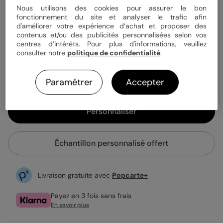
Quantité
Échantillon personnalisé
Nous utilisons des cookies pour assurer le bon
fonctionnement du site et analyser le trafic afin
d'améliorer votre expérience d’achat et proposer des
contenus et/ou des publicités personnalisées selon vos
1,29 €
centres d’intérêts. Pour plus d'informations, veuillez
consulter notre
politique de confidentialité
.
Enveloppe blanche offerte
Fabrication française
Expédition rapide en 24h
Paramétrer
Accepter
Personnaliser
Échantillon personnalisé offert
Livraison gratuite avec
Popcarte+
Payez en 3 fois sans frais
En savoir plus