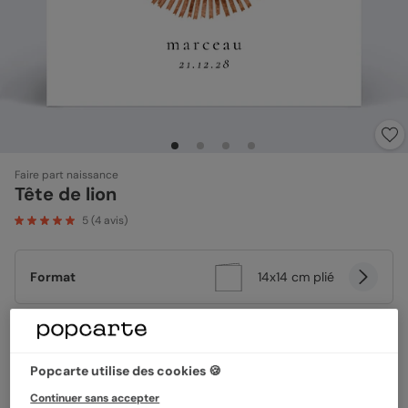
Faire part naissance
Tête de lion
5
(
4
avis)
Format
14x14 cm plié
Papier
Papier Satiné
Popcarte utilise des cookies 🍪
Continuer sans accepter