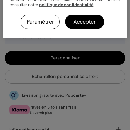
consulter notre
politique de confidentialité
.
1,29 €
Paramétrer
Accepter
Enveloppe blanche offerte
Fabrication française
Expédition rapide en 24h
Personnaliser
Échantillon personnalisé offert
Livraison gratuite avec
Popcarte+
Payez en 3 fois sans frais
En savoir plus
Informations produit