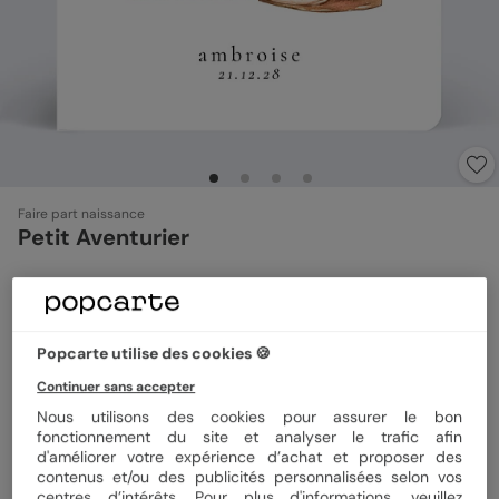
Faire part naissance
Petit Aventurier
Format
14x14 cm plié
Popcarte utilise des cookies 🍪
Continuer sans accepter
Papier
Papier Satiné
Nous utilisons des cookies pour assurer le bon
fonctionnement du site et analyser le trafic afin
d'améliorer votre expérience d’achat et proposer des
Quantité
Échantillon personnalisé
contenus et/ou des publicités personnalisées selon vos
centres d’intérêts. Pour plus d'informations, veuillez