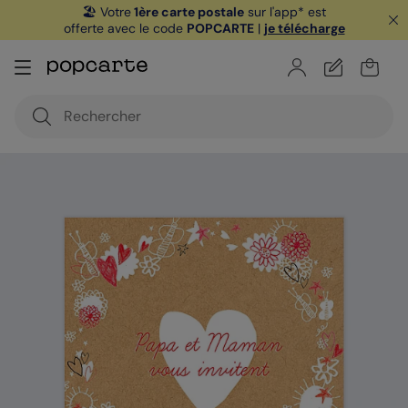
🏖️ Votre
1ère carte postale
sur l'app* est
offerte avec le code
POPCARTE
|
je télécharge