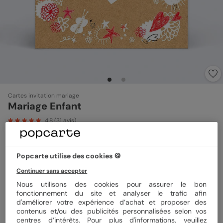
Cartes invitation mariage
Mariage Enfant
4.8
(
31
avis)
Format
10x10 cm
Popcarte utilise des cookies 🍪
Continuer sans accepter
Nous utilisons des cookies pour assurer le bon
Papier
Papier Satiné
fonctionnement du site et analyser le trafic afin
d'améliorer votre expérience d’achat et proposer des
contenus et/ou des publicités personnalisées selon vos
centres d’intérêts. Pour plus d'informations, veuillez