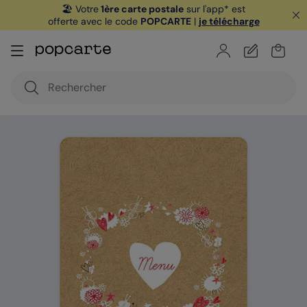
🏖️ Votre
1ère carte postale
sur l'app* est
offerte avec le code
POPCARTE
|
je télécharge