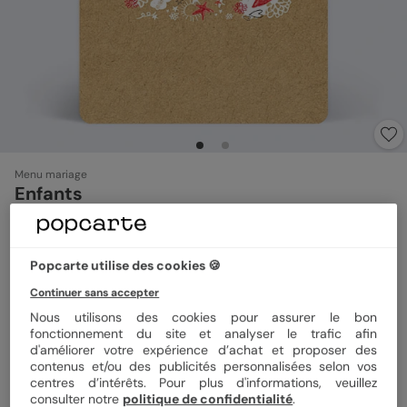
Menu mariage
Enfants
Format
12x17 cm
Popcarte utilise des cookies 🍪
Continuer sans accepter
Nous utilisons des cookies pour assurer le bon
Papier
Papier Satiné
fonctionnement du site et analyser le trafic afin
d'améliorer votre expérience d’achat et proposer des
contenus et/ou des publicités personnalisées selon vos
centres d’intérêts. Pour plus d'informations, veuillez
Quantité
Échantillon personnalisé
consulter notre
politique de confidentialité
.