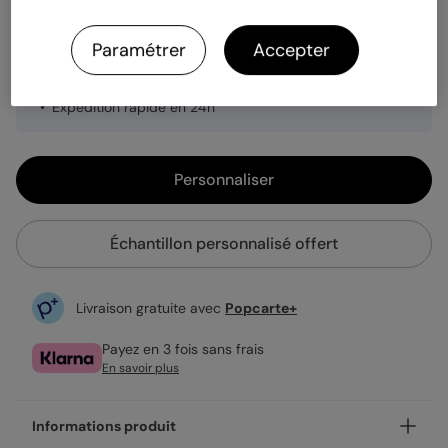
Paramétrer
Accepter
2,99 €
Fabrication française
Expédition rapide en 24h
Personnaliser
Échantillon personnalisé offert
Livraison gratuite avec
Popcarte+
Payez en 3 fois sans frais
En savoir plus
Informations produit