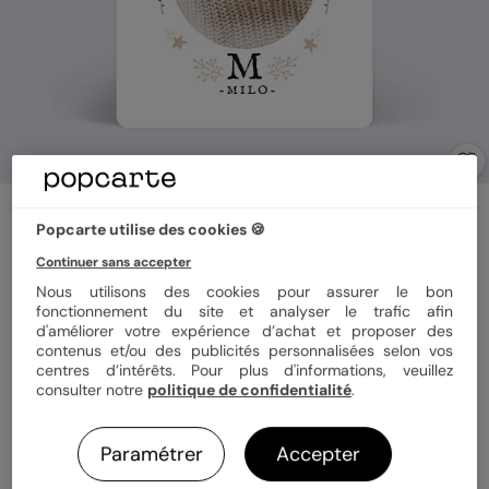
Faire part naissance
Magnet Jouets terracotta
Popcarte utilise des cookies 🍪
Continuer sans accepter
Nous utilisons des cookies pour assurer le bon
Format
Magnet 10x15 cm
fonctionnement du site et analyser le trafic afin
d'améliorer votre expérience d’achat et proposer des
contenus et/ou des publicités personnalisées selon vos
centres d’intérêts. Pour plus d'informations, veuillez
consulter notre
politique de confidentialité
.
Quantité
Échantillon personnalisé
Paramétrer
Accepter
2,69 €