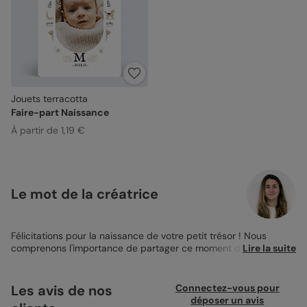
Jouets terracotta
Faire-part Naissance
À partir de 1,19 €
Le mot de la créatrice
Félicitations pour la naissance de votre petit trésor ! Nous
comprenons l'importance de partager ce moment de joie avec
Lire la suite
vos proches, c'est pourquoi nous avons créé les
magnets faire-
part naissance
, un choix à la fois doux et tendre pour annoncer
l'arrivée de votre bébé. Optez pour ce design Jouets terracotta,
Les avis de nos
Connectez-vous pour
un magnet aux dimensions de 10x15 cm, et idéal pour afficher
déposer un avis