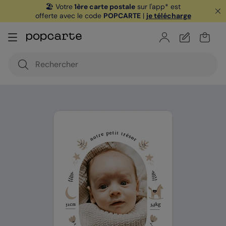
🏖️ Votre
1ère carte postale
sur l'app* est
offerte avec le code
POPCARTE
|
je télécharge