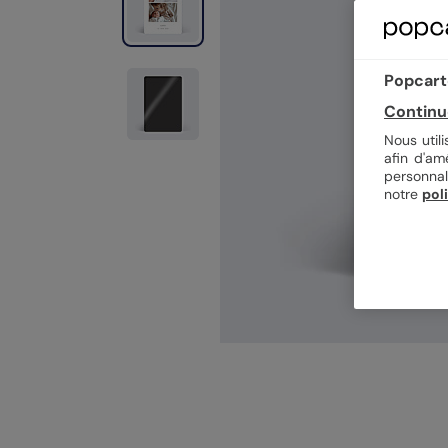
Popcarte
Continu
Nous util
afin d'am
personnal
notre
pol