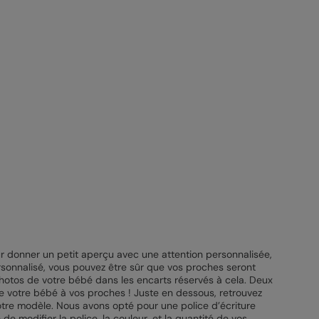
ur donner un petit aperçu avec une attention personnalisée,
sonnalisé, vous pouvez être sûr que vos proches seront
es photos de votre bébé dans les encarts réservés à cela. Deux
le votre bébé à vos proches ! Juste en dessous, retrouvez
otre modèle. Nous avons opté pour une police d’écriture
 de modifier la police, la couleur, et la quantité de vos