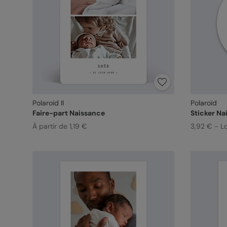
Polaroid II
Polaroïd
Faire-part Naissance
Sticker Na
À partir de 1,19 €
3,92 € - L