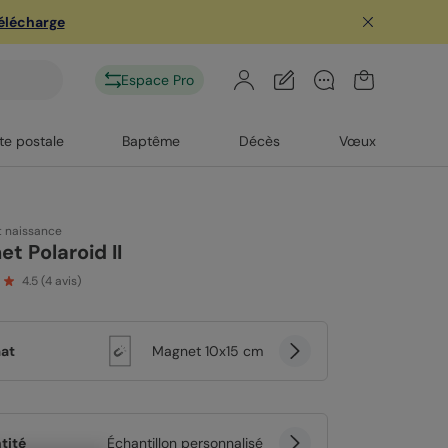
télécharge
Espace Pro
te postale
Baptême
Décès
Vœux
t naissance
t Polaroid II
4.5
(
4
avis)
at
Magnet 10x15 cm
tité
Échantillon personnalisé