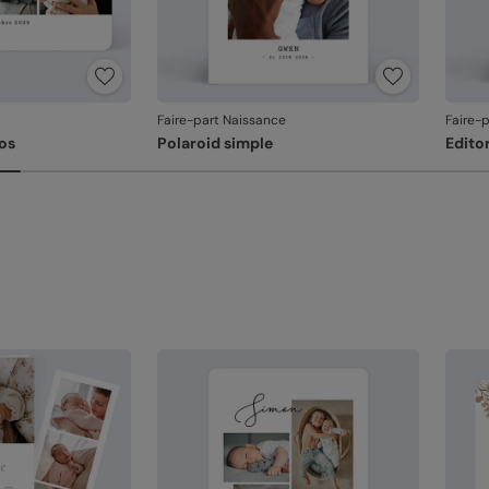
La qu
l'imp
De
re
Fa
Faire-part Naissance
Faire-
et
os
Polaroid simple
Editor
Em
un
l'
Votre
Si vo
au fa
dans 
relan
En re
que v
produ