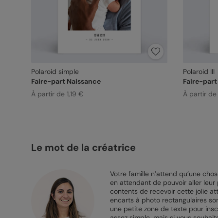
Polaroid simple
Polaroid III
Faire-part Naissance
Faire-part
À partir de 1,19 €
À partir de 
Le mot de la créatrice
Votre famille n’attend qu’une cho
en attendant de pouvoir aller leu
contents de recevoir cette jolie at
encarts à photo rectangulaires so
une petite zone de texte pour ins
assez simple, mais si vous souhaitez