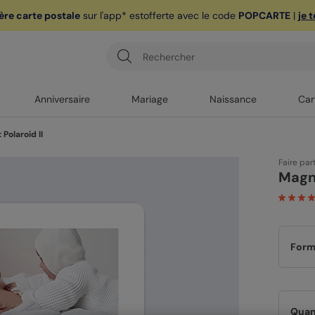
ère carte postale
sur l'app* est
offerte avec le code
POPCARTE
|
je 
Anniversaire
Mariage
Naissance
Car
Polaroid II
Faire par
Magne
Form
Quan