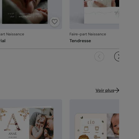
alité guide nos choix au quotidien. De
ression à l'expédition, chaque étape est soignée.
s couleurs fidèles et des détails nets
: un
ndu à la hauteur de votre création.
çonné avec soin
: chaque carte est découpée
part Naissance
Faire-part Naissance
 assemblée avec précision.
ial
Tendresse
ballage renforcé
: vos créations arrivent dans
 emballage adapté, pour un résultat intact à
ouverture.
 satisfaction, notre priorité.
us constatez le moindre souci lié à l'impression,
çonnage ou à l’acheminement, contactez-nous
les 30 jours. Nous nous occupons de tout et
Voir plus
çons une impression si nécessaire.
vanche, si le point concerne la personnalisation
ous avez validée (texte, photo, mise en page), le
it ne pourra pas être repris.