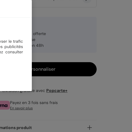
 €
veloppe blanche offerte
brication française
ser le trafic
pédition rapide en 48h
s publicités
ez consulter
Personnaliser
Livraison gratuite avec
Popcarte+
Payez en 3 fois sans frais
En savoir plus
mations produit