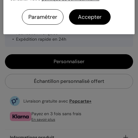
Paramétrer
Accepter
1,09 €
Enveloppe blanche offerte
Fabrication française
Expédition rapide en 24h
Personnaliser
Échantillon personnalisé offert
Livraison gratuite avec
Popcarte+
Payez en 3 fois sans frais
En savoir plus
Informations produit