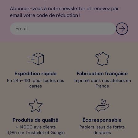
Enfin, pour le choix du papier, je vous conseille sans hésitation
notre papier création qui saura sublimer tout en légèreté votre
Abonnez-vous à notre newsletter et recevez par
carte de
remerciements naissance
.
email votre code de réduction !
Diane – Pop designer
Expédition rapide
Fabrication française
En 24h-48h pour toutes nos
Imprimé dans nos ateliers en
cartes
France
Produits de qualité
Écoresponsable
+ 14000 avis clients
Papiers issus de forêts
4,9/5 sur Trustpilot et Google
durables