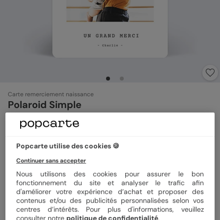
Carte remerciement naissance
Polaroid Simple
Format
10x15 cm
Popcarte utilise des cookies 🍪
Continuer sans accepter
Nous utilisons des cookies pour assurer le bon
Papier
Papier Satiné
fonctionnement du site et analyser le trafic afin
d'améliorer votre expérience d’achat et proposer des
contenus et/ou des publicités personnalisées selon vos
Quantité
Échantillon personnalisé
centres d’intérêts. Pour plus d'informations, veuillez
consulter notre
politique de confidentialité
.