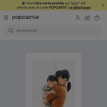
🏖️ Votre
1ère carte postale
sur l'app* est
offerte avec le code
POPCARTE
|
je télécharge