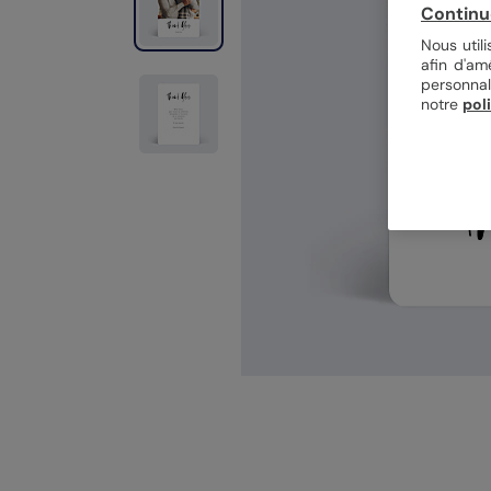
Continu
Nous util
afin d'am
personnal
notre
pol