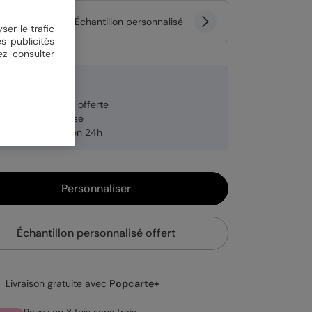
tité
Échantillon personnalisé
ser le trafic
s publicités
ez consulter
 €
veloppe blanche offerte
brication française
pédition rapide en 24h
Personnaliser
Échantillon personnalisé offert
Livraison gratuite avec
Popcarte+