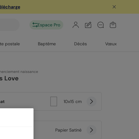
télécharge
Espace Pro
te postale
Baptême
Décès
Vœux
merciement naissance
Is Love
at
10x15 cm
er
Papier Satiné