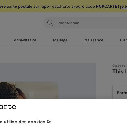
ère carte postale
sur l'app* est
offerte avec le code
POPCARTE
|
je 
Anniversaire
Mariage
Naissance
Car
Carte re
This 
Form
Papi
 utilise des cookies 🍪