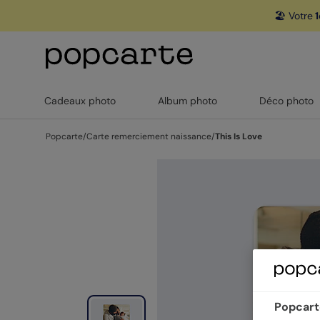
🏖️ Votre
1
Cadeaux photo
Album photo
Déco photo
Popcarte
/
Carte remerciement naissance
/
This Is Love
Popcarte