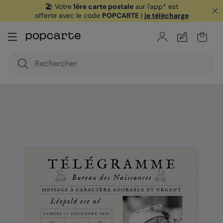
🏖️ Votre
1ère carte postale
sur l'app* est
offerte avec le code
POPCARTE
|
je télécharge