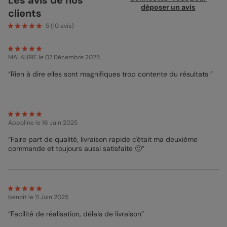
naissance, ce format magnet 10x15 cm trouvera facilement sa
déposer un avis
clients
place sur le frigo de vos proches. Un souvenir unique à
conserver précieusement.
5
(
10
avis)
MALAURIE
le 07 Décembre 2025
“Rien à dire elles sont magnifiques trop contente du résultats ”
Appoline
le 16 Juin 2025
“Faire part de qualité, livraison rapide c'était ma deuxième
commande et toujours aussi satisfaite 🙂”
benoit
le 11 Juin 2025
“Facilité de réalisation, délais de livraison”