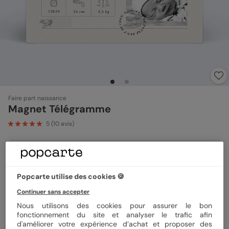
Faire part naissance
Magnet Télégramme
5
(
10
avis)
Format
Magnet 10x15 cm
Popcarte utilise des cookies 🍪
Continuer sans accepter
Quantité
Échantillon personnalisé
Nous utilisons des cookies pour assurer le bon
fonctionnement du site et analyser le trafic afin
d'améliorer votre expérience d’achat et proposer des