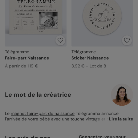
Télégramme
Télégramme
Faire-part Naissance
Sticker Naissance
À partir de 1,19 €
3,92 € - Lot de 8
Le mot de la créatrice
Le
magnet faire-part de naissance
Télégramme annonce
l’arrivée de votre bébé avec une touche vintage et originale.
Lire la suite
Inspiré des anciens télégrammes, son design rétro mêle
typographie élégante et détails graphiques authentiques.
Personnalisable avec une photo et les informations clés de la
Les avis de nos
Connectez-vous pour