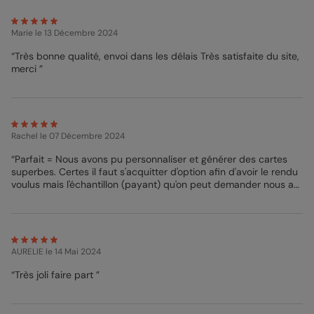
votre faire-part se distingue dès l'instant où il est reçu. Faites
de l'annonce de la naissance de votre enfant une édition qui
marque les esprits, autant par sa conception que par la
Marie
le 13 Décembre 2024
nouvelle qu'elle porte.
“Très bonne qualité, envoi dans les délais Très satisfaite du site,
merci ”
Sophie - Designer
Rachel
le 07 Décembre 2024
“Parfait = Nous avons pu personnaliser et générer des cartes
superbes. Certes il faut s'acquitter d'option afin d'avoir le rendu
voulus mais l'échantillon (payant) qu'on peut demander nous a
convaincus de faire 16 tirage de naissance pour notre famille.”
AURELIE
le 14 Mai 2024
“Très joli faire part ”