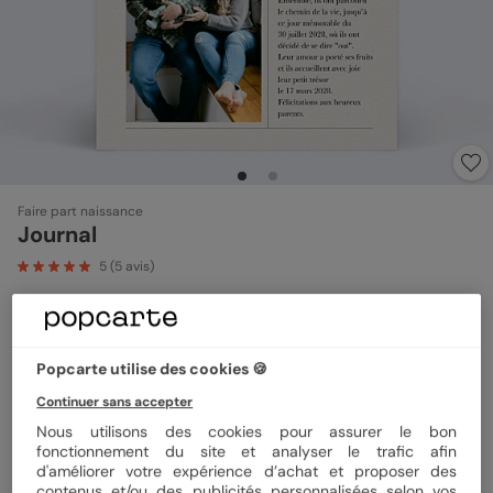
Faire part naissance
Journal
5
(
5
avis)
Format
12x17 cm
Popcarte utilise des cookies 🍪
Continuer sans accepter
Papier
Papier Satiné
Nous utilisons des cookies pour assurer le bon
fonctionnement du site et analyser le trafic afin
d'améliorer votre expérience d’achat et proposer des
contenus et/ou des publicités personnalisées selon vos