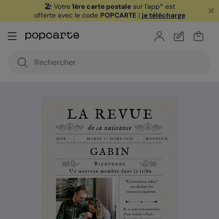
🏖️ Votre
1ère carte postale
sur l'app* est
offerte avec le code
POPCARTE
|
je télécharge