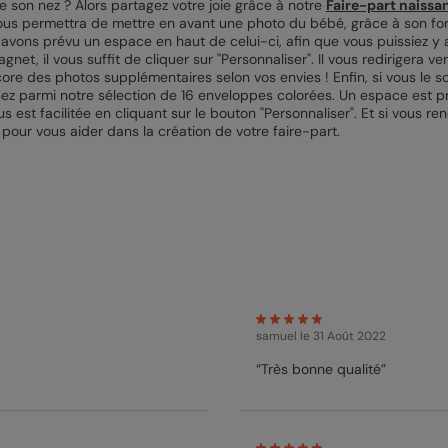
de son nez ? Alors partagez votre joie grâce à notre
Faire-part naiss
vous permettra de mettre en avant une photo du bébé, grâce à son for
vons prévu un espace en haut de celui-ci, afin que vous puissiez y a
net, il vous suffit de cliquer sur "Personnaliser". Il vous redirigera ve
core des photos supplémentaires selon vos envies ! Enfin, si vous le so
sez parmi notre sélection de 16 enveloppes colorées. Un espace est p
 est facilitée en cliquant sur le bouton "Personnaliser". Et si vous re
 pour vous aider dans la création de votre faire-part.
samuel
le 31 Août 2022
“Très bonne qualité”