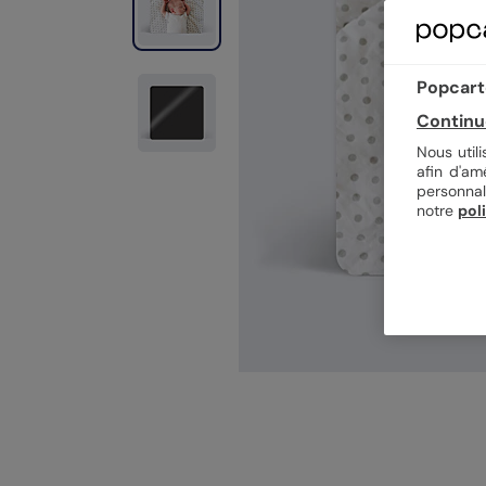
Popcarte
Continu
Nous util
afin d'am
personnal
notre
pol