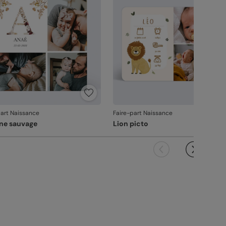
it ne pourra pas être repris.
part Naissance
Faire-part Naissance
ine sauvage
Lion picto