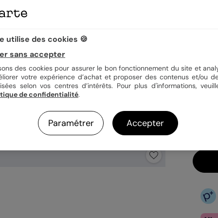
 utilise des cookies 🍪
Quan
er sans accepter
isons des cookies pour assurer le bon fonctionnement du site et analy
éliorer votre expérience d’achat et proposer des contenus et/ou de
isées selon vos centres d’intérêts. Pour plus d'informations, veuill
2,69
itique de confidentialité
.
En
Fa
Paramétrer
Accepter
Ex