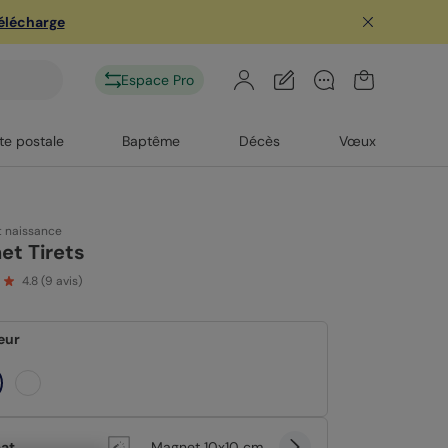
télécharge
Espace Pro
te postale
Baptême
Décès
Vœux
t naissance
et Tirets
4.8
(
9
avis)
eur
at
Magnet 10x10 cm