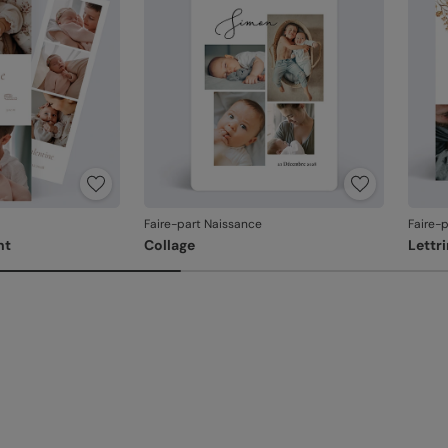
produ
Faire-part Naissance
Faire-
nt
Collage
Lettr