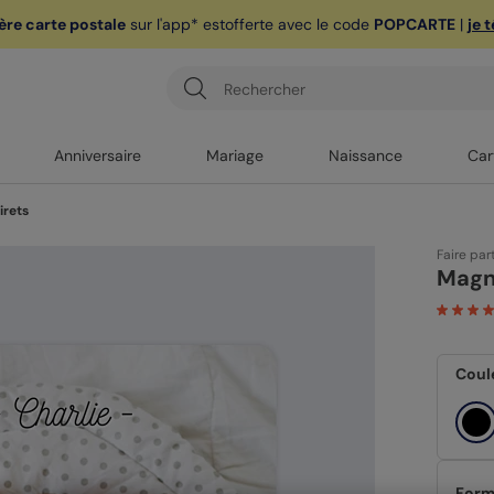
ère carte postale
sur l'app* est
offerte avec le code
POPCARTE
|
je 
Anniversaire
Mariage
Naissance
Car
irets
Faire par
Magn
Coul
Form