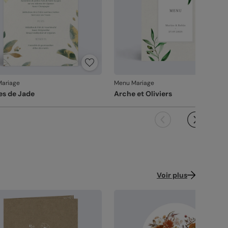
n France métropolitaine, du lundi au vendredi).
rs le 0% plastique :
93% de nos commandes
nt garanties 0% plastique. Nous travaillons
cré irisé :
papier élégant avec effet nacré
tivement pour atteindre les 100% !
illeté (300 g/m²)
brication française :
une production et un
voir-faire 100% français.
ence : 10463
ariage
Menu Mariage
les de Jade
Arche et Oliviers
Voir plus