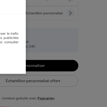
tité
Échantillon personnalisé
ser le trafic
5 €
s publicités
brication française
ez consulter
pédition rapide en 24h
Personnaliser
Échantillon personnalisé offert
Livraison gratuite avec
Popcarte+