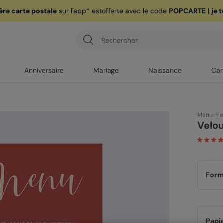
ère carte postale
sur l'app* est
offerte avec le code
POPCARTE
|
je 
Anniversaire
Mariage
Naissance
Car
Menu ma
Velo
Form
Papi