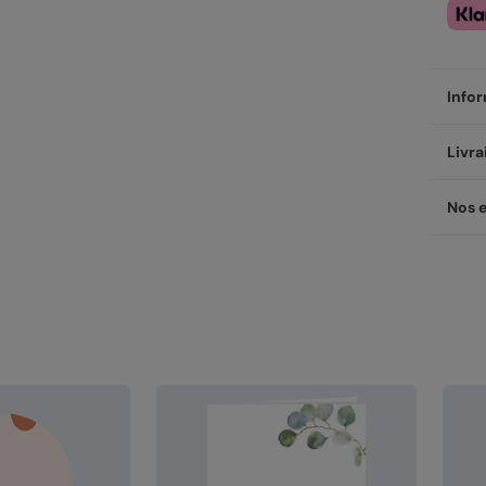
Infor
Perso
Livra
petit
Les f
Livré
Nos 
direc
être 
Nos p
supp
quelq
Une 
Nos 
Li
Chez 
Vo
de jo
Cr
pe
de pr
ty
d'
Pa
Sa
mé
is
Sa
Li
pe
Li
Pa
Ch
de
Re
re
na