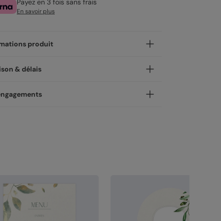
Payez en 3 fois sans frais
En savoir plus
mations produit
nnalisez votre menu Velours, pour mettre les
ison & délais
s plats dans les grands.
ormats pliés sont idéaux pour se poser
 avec amour !
engagements
tement sur la table, les formats simples pourront
déposés sur les assiettes ou placer sur un
roduits sont expédiés et livrés avec soin en
ort .
ues jours :
marque éco-responsable !
papiers
vraison standard 2 à 3 jours :
Popcarte, on ne s'engage pas seulement à créer
tre colis sera envoyé par la Poste en Lettre
lies cartes. Nous prônons également un mode
éation :
papier haute qualité texturé et épais,
rformance ou par Colissimo selon le nombre
oduction écologique et responsable.
pe papier à dessin (300 g/m²)
exemplaires commandés (en France
piers responsables :
tous nos papiers sont
tiné :
papier mat au toucher lisse (350 g/m²)
tropolitaine hors dimanches et jours fériés).
sus de forêts gérées durablement.
tiné pelliculé :
papier brillant au toucher lisse,
vraison Express 24h :
lliculé sur les faces extérieures (350 g/m²)
vré illico presto, votre colis sera envoyé par
pier recyclé :
disponible sur une grande partie
ronopost. Une fois imprimées, vos créations
 nos produits.
cyclé :
papier 100% fibres recyclées, grain
joignent vos boîtes aux lettres dès le lendemain
turel très légèrement visible (350 g/m²)