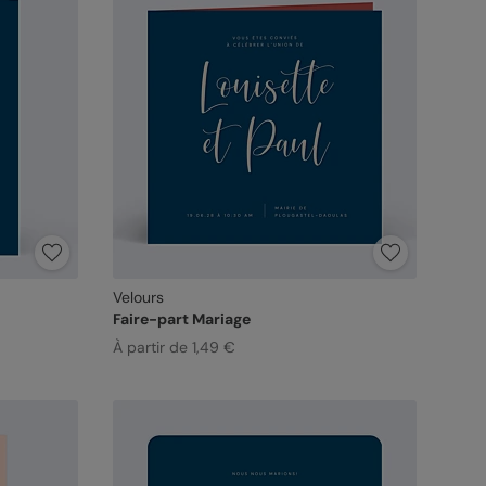
Velours
Faire-part Mariage
À partir de 1,49 €