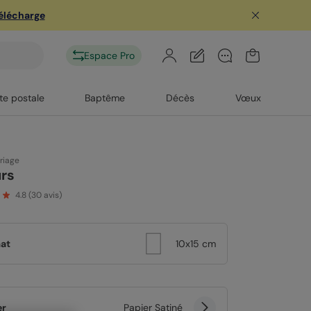
télécharge
Espace Pro
te postale
Baptême
Décès
Vœux
riage
urs
4.8
(
30
avis)
at
10x15 cm
er
Papier Satiné