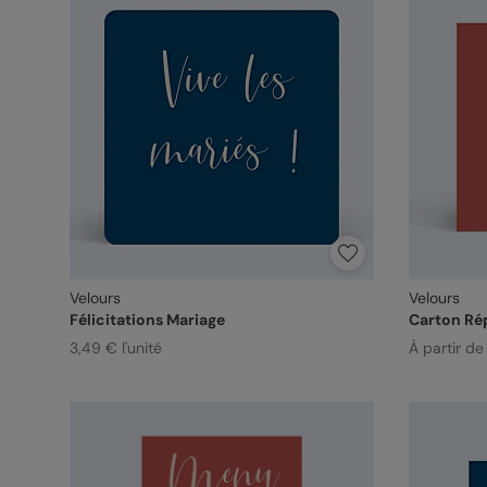
Velours
Velours
Félicitations Mariage
Carton Ré
3,49 € l'unité
À partir d