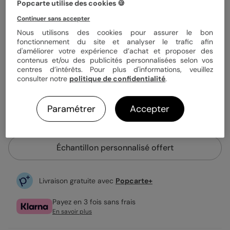
Quantité
Échantillon personnalisé
Popcarte utilise des cookies 🍪
Continuer sans accepter
Nous utilisons des cookies pour assurer le bon
1,39 €
fonctionnement du site et analyser le trafic afin
d'améliorer votre expérience d’achat et proposer des
Enveloppe blanche offerte
contenus et/ou des publicités personnalisées selon vos
Fabrication française
centres d’intérêts. Pour plus d'informations, veuillez
Expédition rapide en 24h
consulter notre
politique de confidentialité
.
Paramétrer
Accepter
Personnaliser
Échantillon personnalisé offert
Livraison gratuite avec
Popcarte+
Payez en 3 fois sans frais
En savoir plus