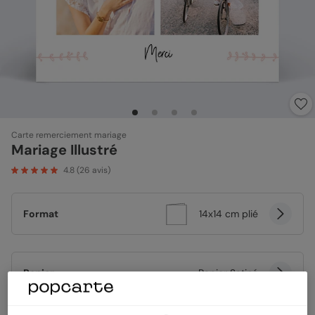
Carte remerciement mariage
Mariage Illustré
4.8
(
26
avis)
Format
14x14 cm plié
Papier
Papier Satiné