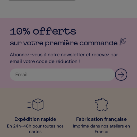
on vous conseille d’opter pour le papier satiné pelliculé qui, par
son aspect brillant, sublimera vos photos ! Enfin, les enveloppes
Nacré Irisé se marieront parfaitement avec la douceur de vos
Cartes de Remerciements ! Vous savez ce qu’il vous reste à
faire ? Foncez dans le studio de personnalisation pour
commencer à préparer vos petites cartes !
10% offerts
Bénédicte - Pop Designer
sur votre première
commande
Abonnez-vous à notre newsletter et recevez par
email votre code de réduction !
Expédition rapide
Fabrication française
En 24h-48h pour toutes nos
Imprimé dans nos ateliers en
cartes
France