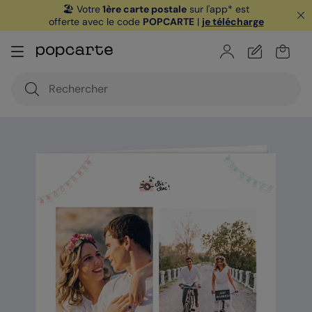
🏖️ Votre
1ère carte postale
sur l'app* est
offerte avec le code
POPCARTE
|
je télécharge