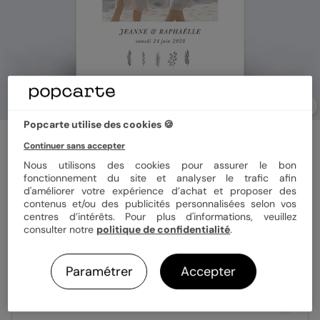
Popcarte utilise des cookies 🍪
Save the date
Continuer sans accepter
Petit Herbier
Nous utilisons des cookies pour assurer le bon
fonctionnement du site et analyser le trafic afin
d'améliorer votre expérience d’achat et proposer des
Format
10x15 cm
contenus et/ou des publicités personnalisées selon vos
centres d’intérêts. Pour plus d'informations, veuillez
consulter notre
politique de confidentialité
.
Papier
Papier Satiné
Paramétrer
Accepter
Quantité
Échantillon personnalisé