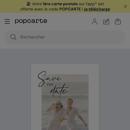
🏖️ Votre
1ère carte postale
sur l'app* est
offerte avec le code
POPCARTE
|
je télécharge