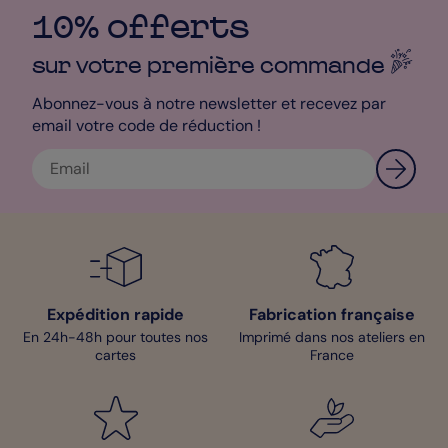
marine, vos Save the Date font un bel effet à vos proches !
10% offerts
Mathilde - Pop Designer
sur votre première
commande
Abonnez-vous à notre newsletter et recevez par
email votre code de réduction !
Expédition rapide
Fabrication française
En 24h-48h pour toutes nos
Imprimé dans nos ateliers en
cartes
France