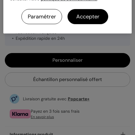
Paramétrer
Accepter
1,25 €
Enveloppe blanche offerte
Fabrication française
Expédition rapide en 24h
Personnaliser
Échantillon personnalisé offert
Livraison gratuite avec
Popcarte+
Payez en 3 fois sans frais
En savoir plus
Informations produit