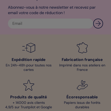
est joué ! Vous voulez tester votre création avant de l’envoyer à
tous vos invités ? C’est possible ! Commandez un échantillon
Abonnez-vous à notre newsletter et recevez par
personnalisé pour vous rendre compte de la finition. Vous
email votre code de réduction !
pourrez ensuite ajuster ce que vous souhaitez pour obtenir un
Save the Date qui vous ressemble. Et parce que notre
satisfaction est votre priorité, nous vous offrons cet échantillon
personnalisé ! Alors n’attendez plus pour personnaliser vos
cartes Save the Date.
Cindy - Designer
Expédition rapide
Fabrication française
En 24h-48h pour toutes nos
Imprimé dans nos ateliers en
cartes
France
Produits de qualité
Écoresponsable
+ 14000 avis clients
Papiers issus de forêts
4,9/5 sur Trustpilot et Google
durables