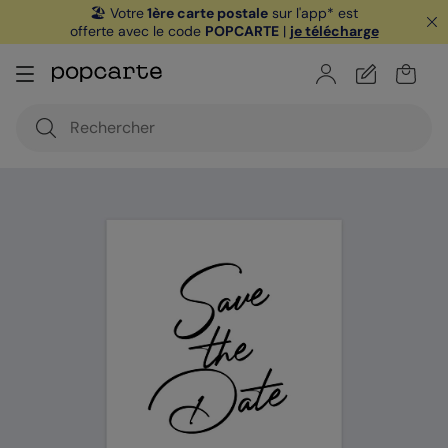
🏖️ Votre
1ère carte postale
sur l'app* est
offerte avec le code
POPCARTE
|
je télécharge