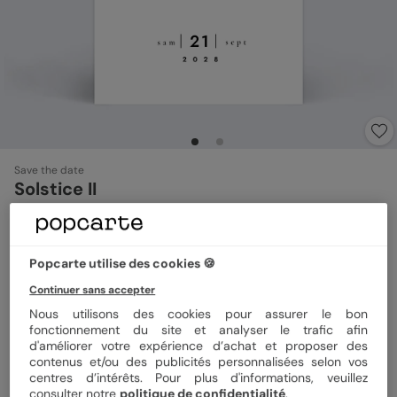
Save the date
Solstice II
Format
10x15 cm
Popcarte utilise des cookies 🍪
Continuer sans accepter
Nous utilisons des cookies pour assurer le bon
Papier
Papier Satiné
fonctionnement du site et analyser le trafic afin
d'améliorer votre expérience d’achat et proposer des
contenus et/ou des publicités personnalisées selon vos
Quantité
Échantillon personnalisé
centres d’intérêts. Pour plus d'informations, veuillez
consulter notre
politique de confidentialité
.