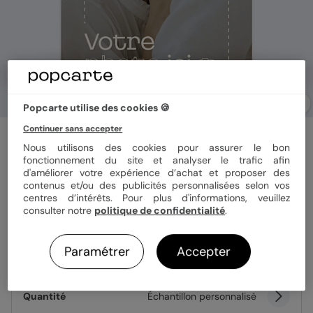
Popcarte utilise des cookies 🍪
Continuer sans accepter
Save the date
Votre Photo ici
Nous utilisons des cookies pour assurer le bon
fonctionnement du site et analyser le trafic afin
d'améliorer votre expérience d’achat et proposer des
contenus et/ou des publicités personnalisées selon vos
Format
12x17 cm
centres d’intérêts. Pour plus d'informations, veuillez
consulter notre
politique de confidentialité
.
Paramétrer
Accepter
Papier
Papier Satiné
Quantité
Échantillon personnalisé