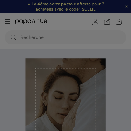
☀️ La
4ème carte postale offerte
pour 3
achetées avec le code*
SOLEIL