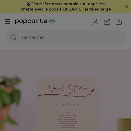
🏖️ Votre
1ère carte postale
sur l'app* est
offerte avec le code
POPCARTE
|
je télécharge