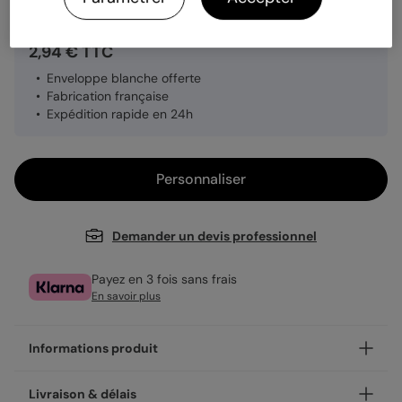
2,94 € TTC
Enveloppe blanche offerte
Fabrication française
Expédition rapide en 24h
Personnaliser
Demander un devis professionnel
Payez en 3 fois sans frais
En savoir plus
Informations produit
Personnalisez et créez un support de communication idéal
Livraison & délais