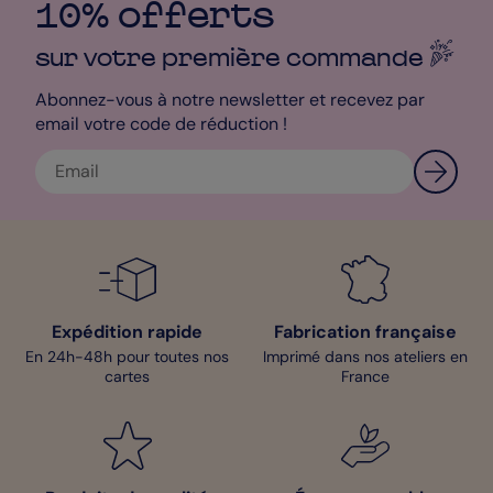
10% offerts
possédez un, vos réseaux sociaux mais aussi et surtout vos
coordonnées pour que vos clients puissent vous contacter et
prendre rendez-vous. Et une fois que votre affiche est
sur votre première
commande
terminée, vous n’avez plus qu’à passer commande et
l’ensemble de vos affiches sera expédié en maximum 48h.
Abonnez-vous à notre newsletter et recevez par
email votre code de réduction !
Mathilde - Designer
Expédition rapide
Fabrication française
En 24h-48h pour toutes nos
Imprimé dans nos ateliers en
cartes
France