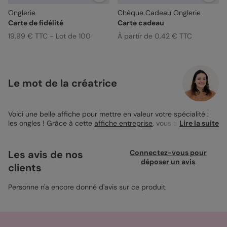
Onglerie
Chèque Cadeau Onglerie
Carte de fidélité
Carte cadeau
19,99 € TTC - Lot de 100
À partir de 0,42 € TTC
Le mot de la créatrice
Voici une belle affiche pour mettre en valeur votre spécialité :
les ongles ! Grâce à cette
affiche entreprise
, vous allez pouvoir
Lire la suite
mettre en avant toutes vos prestations et surtout élargir votre
clientèle ! Génial non ? Et quoi de mieux qu’une belle affiche de
taille 12x17cm avec un fond rose pour valoriser vos talents en
Les avis de nos
Connectez-vous pour
tant que styliste ongulaire. Ainsi, sur l’avant de cette carte vous
déposer un avis
clients
trouverez un grand encart de texte qui vous permettra de
détailler toutes les prestations que vous proposez ainsi que le
tarif de chacune d’entre elles. Après les avoir détaillées une par
Personne n'a encore donné d'avis sur ce produit.
une, passez au dos de la carte. De ce côté, vous trouverez à
nouveau un encart de texte pour y écrire tout ce que vous
jugez important de communiquer au client. Je vous
recommande vivement d’y indiquer votre site web si vous en