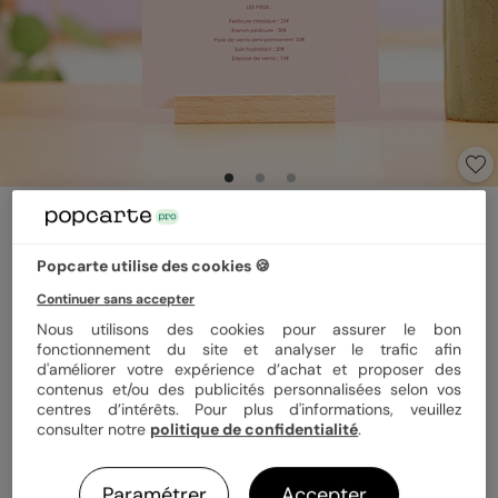
Affiche entreprise
Onglerie
Popcarte utilise des cookies 🍪
Continuer sans accepter
Format
12x17 cm
Nous utilisons des cookies pour assurer le bon
fonctionnement du site et analyser le trafic afin
d'améliorer votre expérience d’achat et proposer des
contenus et/ou des publicités personnalisées selon vos
Papier
Papier Satiné
centres d’intérêts. Pour plus d'informations, veuillez
consulter notre
politique de confidentialité
.
Quantité
1 carte
Paramétrer
Accepter