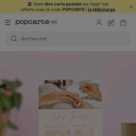
🏖️ Votre
1ère carte postale
sur l'app* est
offerte avec le code
POPCARTE
|
je télécharge