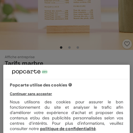
Affiche entreprise
Tarifs marbre
Format
12x17 cm
Popcarte utilise des cookies 🍪
Continuer sans accepter
Nous utilisons des cookies pour assurer le bon
fonctionnement du site et analyser le trafic afin
Papier
Papier Satiné
d'améliorer votre expérience d’achat et proposer des
contenus et/ou des publicités personnalisées selon vos
centres d’intérêts. Pour plus d'informations, veuillez
Quantité
1 carte
consulter notre
politique de confidentialité
.