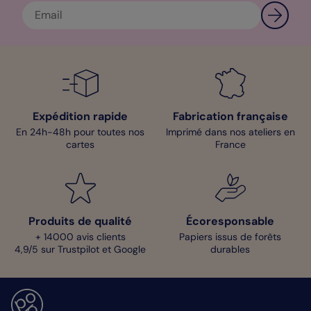
d’impression qui va avec votre carte. Pour l'affiche entreprise
Tarifs marbre, je vous conseille le papier irisé. Pour toutes vos
questions, adressez-vous à notre service client. Belle création !
Clara - Pop Designer
Expédition rapide
Fabrication française
En 24h-48h pour toutes nos
Imprimé dans nos ateliers en
cartes
France
Produits de qualité
Écoresponsable
+ 14000 avis clients
Papiers issus de forêts
4,9/5 sur Trustpilot et Google
durables