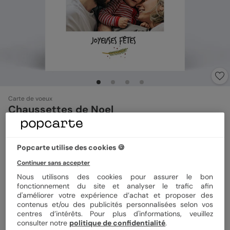
Carte de voeux
Chaussettes de Noel
Format
12x17 cm plié
Popcarte utilise des cookies 🍪
Continuer sans accepter
Nous utilisons des cookies pour assurer le bon
fonctionnement du site et analyser le trafic afin
Papier
Papier Satiné
d'améliorer votre expérience d’achat et proposer des
contenus et/ou des publicités personnalisées selon vos
centres d’intérêts. Pour plus d'informations, veuillez
Quantité
1 carte
consulter notre
politique de confidentialité
.