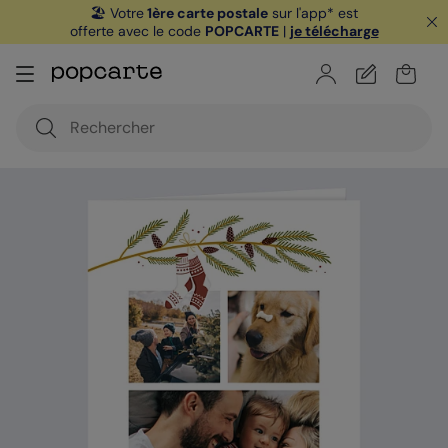
🏖️ Votre
1ère carte postale
sur l'app* est
offerte avec le code
POPCARTE
|
je télécharge