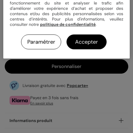
Quantité
1 carte
fonctionnement du site et analyser le trafic afin
d'améliorer votre expérience d’achat et proposer des
contenus et/ou des publicités personnalisées selon vos
centres d’intérêts. Pour plus d'informations, veuillez
2,89 €
consulter notre
politique de confidentialité
.
1ère carte offerte sur l'application
Enveloppe blanche offerte
Paramétrer
Accepter
Expédition rapide en 24h
Personnaliser
Livraison gratuite avec
Popcarte+
Payez en 3 fois sans frais
En savoir plus
Informations produit