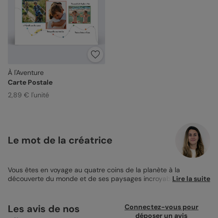
À l'Aventure
Carte Postale
2,89 € l'unité
Le mot de la créatrice
Vous êtes en voyage au quatre coins de la planète à la
découverte du monde et de ses paysages incroyables. Donnez
Lire la suite
des nouvelles à vos proches et racontez leur vos incroyables
vacances avec la
Carte Postale À l’Aventure
. J’ai imaginé cette
carte postale pour des voyageurs comme vous qui aimez
Les avis de nos
Connectez-vous pour
passer de la plage, aux montagnes à la découverte de
déposer un avis