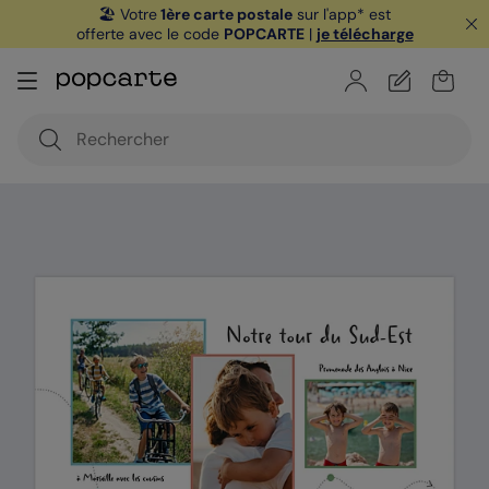
🏖️ Votre
1ère carte postale
sur l'app* est
offerte avec le code
POPCARTE
|
je télécharge