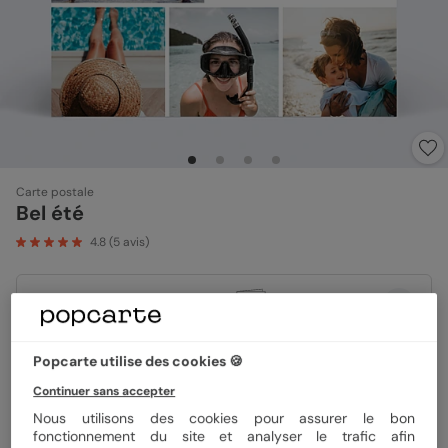
Carte postale
Bel été
4.8
(
5
avis)
Format
14x14 cm plié
Popcarte utilise des cookies 🍪
Papier
Papier Satiné pelliculé
Continuer sans accepter
Nous utilisons des cookies pour assurer le bon
fonctionnement du site et analyser le trafic afin