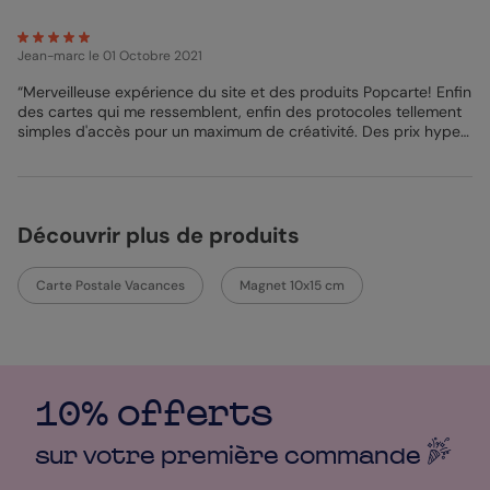
Mathilde - Pop Designer
Jean-marc
le 01 Octobre 2021
“Merveilleuse expérience du site et des produits Popcarte! Enfin
des cartes qui me ressemblent, enfin des protocoles tellement
simples d'accès pour un maximum de créativité. Des prix hyper
raisonnables et des délais super rapides. Je vous ai trouvé
grâce à Google : j'ai tout de suite réalisé ce que je pouvais tirer
de Popcarte. Tellement efficace que quelqu'un de simple
comme moi fait des merveilles et surprend tous mes
correspondants. Pour leur plaisir de recevoir et le mien
Découvrir plus de produits
d'envoyer, mille merci : je suis séduit.”
Carte Postale Vacances
Magnet 10x15 cm
10% offerts
sur votre première
commande