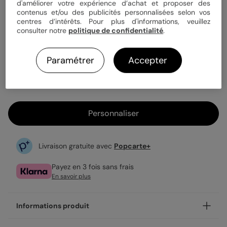
Quantité
1 carte
d'améliorer votre expérience d’achat et proposer des
contenus et/ou des publicités personnalisées selon vos
centres d’intérêts. Pour plus d'informations, veuillez
consulter notre
politique de confidentialité
.
3,99 €
1ère carte offerte sur l'application
Paramétrer
Accepter
Enveloppe blanche offerte
Expédition rapide en 24h
Personnaliser
Livraison gratuite avec
Popcarte+
Payez en 3 fois sans frais
En savoir plus
Informations produit