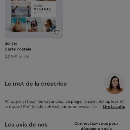
Bel été
Carte Postale
3,99 € l'unité
Le mot de la créatrice
Ah que c’est bon les vacances… La plage, le soleil, les apéros et
le repos ! Profitez de votre séjour pour envoyer de vos nouvelles
Lire la suite
à vos proches qui se demandent ce que vous faites ! Craquez
donc pour la tendance multi photos avec la
Carte Postale Bel
Été
à personnaliser. Son format de 14x14cm plié est des plus
Les avis de nos
Connectez-vous pour
originaux. Choisissez votre typographie préférée, triez toutes
déposer un avis